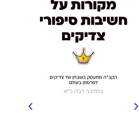
מקורות על
חשיבות סיפורי
צדיקים
הקב"ה מתעסק בשבחן של צדיקים
יתחייב האדם 
לפרסמן בעולם
בשבח מעלתם,
הדבש, כי אכיל
במדבר רבה כ״א
והרבות לחקור 
אצל המחשבה...
ע"ה כי לחקור
בשבחם ומעלתם 
והזריז בדבר
החקירה בכבוד
רבינו בחי