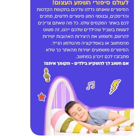
לעולם סיפורי השמע העצום!
הסיפורים שאנחנו גדלנו עליהם בתקופת הקלטות
והדיסקים, ובנוסף המון סיפורים חדשים, מחכים
לכם באתר המקסים שלנו. כל מה שאתם צריכים
לעשות בשביל שהילדים שלכם ייהנו, זה פשוט
להרשם, ולשמוע את היצירות האהובות ישירות
מהמחשב או באפליקציה מהטלפון הנייד.
הסיפורים מושמעים ישירות מהאתר כך שלא
מתבזבז לכם זיכרון במחשב.
אם חשוב לך להשקיע בילדים - מקומך איתנו!