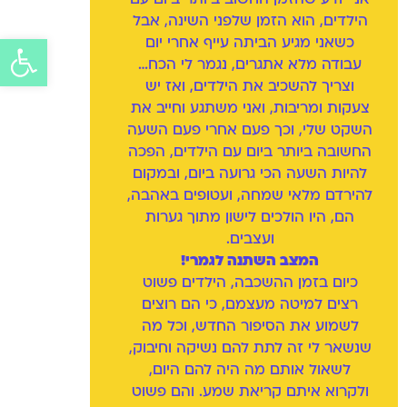
אני יודע שהזמן החשוב ביותר ביום עם
הילדים, הוא הזמן שלפני השינה, אבל
כשאני מגיע הביתה עייף אחרי יום
פתח
עבודה מלא אתגרים, נגמר לי הכח…
סרג
וצריך להשכיב את הילדים, ואז יש
צעקות ומריבות, ואני משתגע וחייב את
נגיש
השקט שלי, וכך פעם אחרי פעם השעה
החשובה ביותר ביום עם הילדים, הפכה
להיות השעה הכי גרועה ביום, ובמקום
להירדם מלאי שמחה, ועטופים באהבה,
הם, היו הולכים לישון מתוך גערות
ועצבים.
המצב השתנה לגמרי!
כיום בזמן ההשכבה, הילדים פשוט
רצים למיטה מעצמם, כי הם רוצים
לשמוע את הסיפור החדש, וכל מה
שנשאר לי זה לתת להם נשיקה וחיבוק,
לשאול אותם מה היה להם היום,
ולקרוא איתם קריאת שמע. והם פשוט