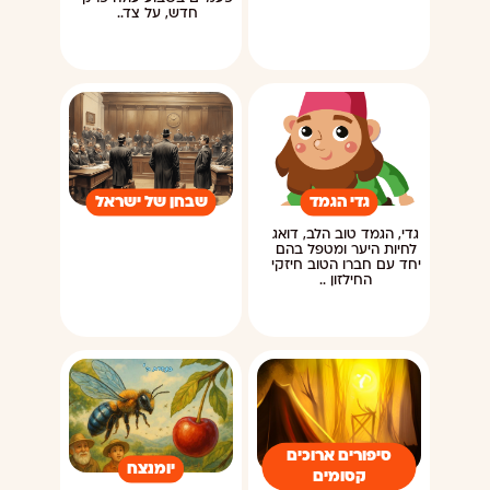
חדש, על צד..
גדי הגמד
שבחן של ישראל
גדי, הגמד טוב הלב, דואג
לחיות היער ומטפל בהם
יחד עם חברו הטוב חיזקי
החילזון ..
סיפורים ארוכים
יומנצח
קסומים