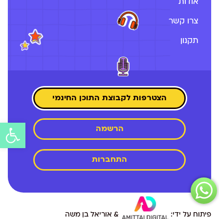
אודות
צרו קשר
תקנון
הצטרפות לקבוצת התוכן החינמי
הרשמה
פתח
סרג
התחברות
נגיש
פיתוח על ידי:
& אוריאל בן משה