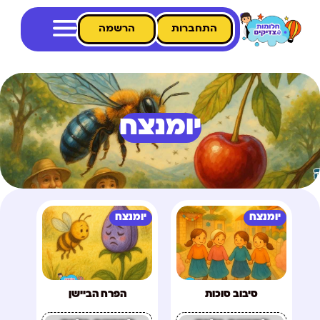
התחברות
הרשמה
יומנצח
יומנצח
יומנצח
סיבוב סוכות
הפרח הביישן