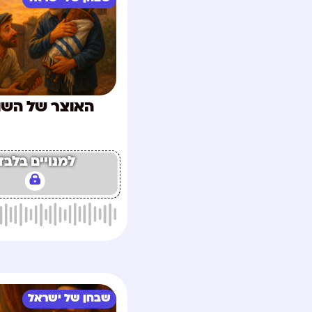
האוצר של השו
למנויים בלבד
שבחן של ישראל