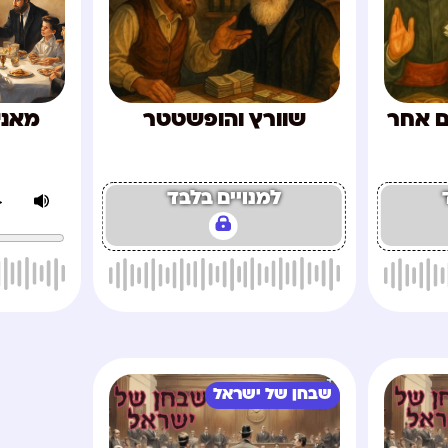
ם אחר
שוורץ והופשטטר
מאני
למנויים בלבד
שבחן של ישראל