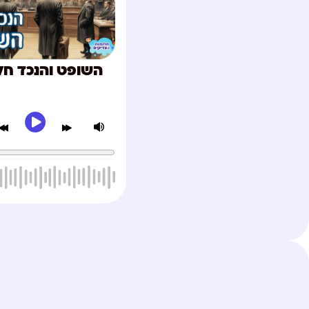
השופט והנכד חל