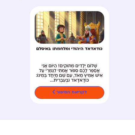
כודאדאד היהודי ומלחמתו באיסלם
שָׁלוֹם יְלָדִים מְתוּקִים! הַיּוֹם אֲנִי
אֲסַפֵּר לָכֶם סִפּוּר אֲמִתִּי לְגַמְרֵי עַל
אִישׁ אַמִּיץ מְאֹד, עִם שֵׁם מְיֻחָד בְּמִינוֹ:
כּוֹדָאדָאד (בְּעִבְרִית...
לקריאת הסיפור