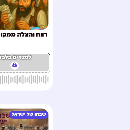
רווח והצלה ממקו
למנויים בלבד
שבחן של ישראל