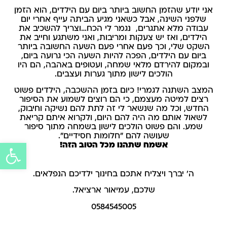
אני יודע שהזמן החשוב ביותר ביום עם הילדים, הוא הזמן
שלפני השינה, אבל כשאני מגיע הביתה עייף אחרי יום
עבודה מלא אתגרים, נגמר לי הכח…וצריך להשכיב את
הילדים, ואז יש צעקות ומריבות, ואני משתגע וחייב את
השקט שלי, וכך פעם אחרי פעם השעה החשובה ביותר
ביום עם הילדים, הפכה להיות השעה הכי גרועה ביום,
ובמקום להירדם מלאי שמחה, ועטופים באהבה, הם היו
הולכים לישון מתוך גערות ועצבים.
המצב השתנה לגמרי! כיום בזמן ההשכבה, הילדים פשוט
רצים למיטה מעצמם, כי הם רוצים לשמוע את הסיפור
החדש, וכל מה שנשאר לי זה לתת להם נשיקה וחיבוק,
לשאול אותם מה היה להם היום, ולקרוא איתם קריאת
שמע. והם פשוט הולכים לישון בשמחה מתוך סיפור
שעושה להם "חלומות חסידיים".
אשמח שתהנו מכל הטוב הזה!
פתח
סרג
ה' יברך ויצליח אתכם בחינוך ילדיכם הנפלאים.
נגיש
שלכם, עמיאור ארציאל.
0584545005