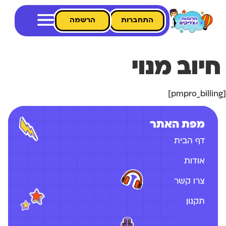
התחברות
הרשמה
חיוב מנוי
[pmpro_billing]
מפת האתר
דף הבית
אודות
צרו קשר
תקנון