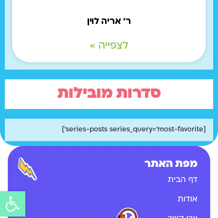
ר' אריה לוין
לצפייה »
סדרות מובילות
[series-posts series_query='most-favorite']
מפת האתר
דף הבית
אודות
פתח