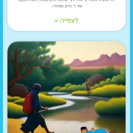
כל התורה כולה- ט' אדר. רבי שלמה זלמן מוולוז'ין אחיו הקטן
של ר' חיים מוולוז'י..
לצפייה »