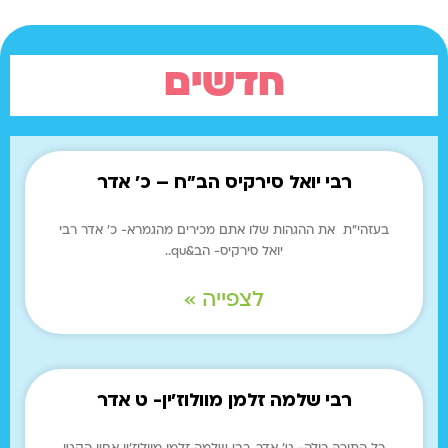
חדשים
רבי יואל סירקיס הב"ח – כ' אדר
בעזהי"ת את ההגהות שלו אתם מכירים מהגמרא- כ' אדר רבי
יואל סירקיס- הב&qu..
לצפייה »
רבי שלמה זלמן מוולוז'ין- ט אדר