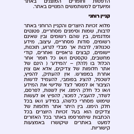
הדפסות וחומרים המוצגים באתר
ומיועדים למשתמשים המנויים באתר.
קניין רוחני
מלוא זכויות היוצרים והקניין הרוחני באתר
לרבות, שמות וסימנים מסחריים, פטנטים
ומדגמים, בין שהם רשומים ובין שאינם
רשומים, סודות מסחריים, עיצוב, מידע
טכנולוגי, לרבות אך מבלי לגרוע, תוכנות,
יישומים, קבצים גראפיים ואחרים, קודי
מחשבים, טקסטים ו/או כל חומר אחר
הכלול בו (להלן – 'המידע' ( הינם של
אתר חלומות של צדיקים, אלא אם צוין
אחרת במפורש. אין להעתיק, להפיץ,
לשכפל, להציג בפומבי, להעמיד לרשות
הציבור או למסור לצד שלישי את המידע
ו/או כל חלק הימנו. אין לשנות, לפרסם,
לשדר, להעביר, למכור, להפיץ או לעשות
שימוש מסחרי כלשהו, במידע ו/או בכל
חלק הימנו. בין היתר אתר חלומות של
צדיקים הוא בעל זכויות היוצרים בכל
הכתבות שיתפרסמו באתר בכל האזורים
למעט באתרים שיקושרו באמצעות
קישוריות.