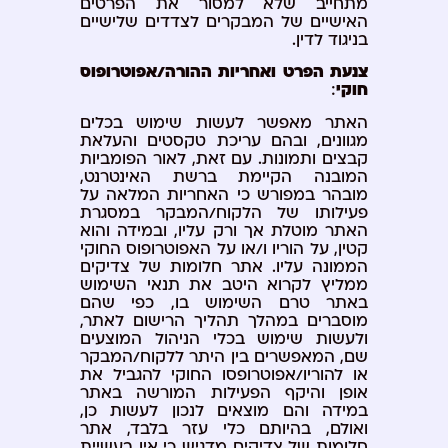
מתחייב שלא למסור את הפרטים
האישיים של המבקרים לצדדים שלישיים
בניגוד לדין.
צנעת הפרט ואחריות ההורה/אפוטרופוס
חוקי
:
האתר מאפשר לעשות שימוש בכלים
מגוונים, ובהם עריכת טקסטים והעלאת
קבצים ותמונות. עם זאת, לאור הפומביות
המובנה הקיימת ברשת האינטרנט,
מובהר במפורש כי האחריות המלאה על
פעילותו של הלקוח/המבקר במסגרת
האתר מוטלת אך ורק עליו, ובמידה והוא
קטין, על הוריו ו/או על האפוטרופוס החוקי
הממונה עליו. אתר חלומות של צדיקים
ממליץ לקרוא היטב את תנאי השימוש
באתר טרם השימוש בו, כפי שהם
מוסברים במהלך תהליך הרישום לאתר,
ולעשות שימוש בכלי הניהול המוצעים
שם, המאפשרים בין היתר ללקוח/המבקר
או להוריו/אפוטרופסו החוקי להגביל את
אופן והיקף הפעילות המורשה באתר
במידה והם מוצאים לנכון לעשות כן,
ואולם, בהיותם כלי עזר בלבד, אתר
חלומות של צדיקים מדגיש כי אין בעשיית