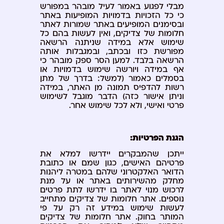
מבלי לפגוע באמור לעיל מובהר במפורש
כי כל הזכויות בדמויות המופיעות באתר
ובסימנים המופיעים באתר שמורות לאתר
חלומות של צדיקים, ואין לעשות בהם כל
שימוש אלא במידה שניתנה הרשאה
מפורשת כזו ובכתב, ובמגבלות אותה
הרשאה בלבד. למען הסר ספק מובהר כי
אף במידה ויורשה שימוש בדמויות או
בסמלים כאמור (למשל: בדרך של מתן
רשות להדפיס תמונה מן האתר, במידה
וניתן אישור כזה) הדבר מוגבל לשימוש
פרטי ואישי, ולא לכל שימוש אחר.
הגנת הפרטיות:
ייתכן שהמבקרים יידרשו למלא את
פרטיהם האישים, כגון שמם או כתובת
הדואר האלקטרוני שלהם במטרה ליהנות
מחלק מהשירותים באתר או על מנת
לרכוש מנוי לאתר בו ידרשו לתת פרטים
נוספים. אתר חלומות של צדיקים מתחייב
לעשות שימוש במידע זה רק על פי
המותר בחוק. אתר חלומות של צדיקים