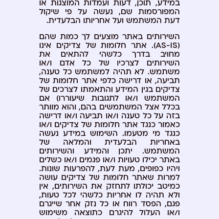
במידע, תוכן, דעות ועמדות המוצגות או
המפורסמות שם, נעשה על פי שיקול
דעת המשתמש ועל אחריותו הבלעדית.
השירותים באתר מוצעים לך כמות שהם
(AS-IS). אתר חלומות של צדיקים אינו
מחויב בדרך כלשהי להתאים את
השירותים לצרכיו של כל אדם ו/או
משתמש. לא תהיה למשתמש כל טענה,
תביעה, או דרישה כלפי אתר חלומות של
צדיקים בגין המידע והתאמתו לצרכים של
המשתמש ו/או לתגובות שיעוררו) אם
בכלל אצל המשתמשים בהם, והוא מוותר
בזה על כל טענה ו/או תביעה ו/או דרישה
כאמור כנגד אתר חלומות של צדיקים ו/או
כנגד מי מטעמו. השימוש במידע נעשה
באחריות הבלעדית והמלאה של
המשתמש. יתכן והמידע והשירותים
באתר יכילו טעויות ו/או פגמים ו/או כשלים
ויהיו כפופים, מעת לעת, להפרעות שונות.
למרות שאתר חלומות של צדיקים עושה
כמיטב יכולתו לתחזק את השירותים, אין
ולא תהיה לו אחריות כלשהי לכל טעות,
פגם, הפסד רווח או כל נזק אחר שייגרם
ו/או העלול להיגרם כתוצאה משימוש