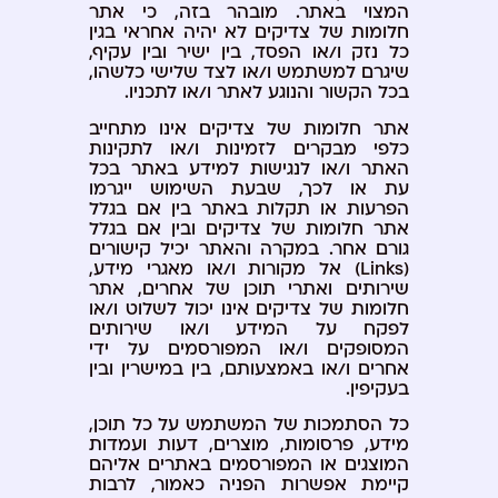
המצוי באתר. מובהר בזה, כי אתר
חלומות של צדיקים לא יהיה אחראי בגין
כל נזק ו/או הפסד, בין ישיר ובין עקיף,
שיגרם למשתמש ו/או לצד שלישי כלשהו,
בכל הקשור והנוגע לאתר ו/או לתכניו.
אתר חלומות של צדיקים אינו מתחייב
כלפי מבקרים לזמינות ו/או לתקינות
האתר ו/או לנגישות למידע באתר בכל
עת או לכך, שבעת השימוש ייגרמו
הפרעות או תקלות באתר בין אם בגלל
אתר חלומות של צדיקים ובין אם בגלל
גורם אחר. במקרה והאתר יכיל קישורים
(Links) אל מקורות ו/או מאגרי מידע,
שירותים ואתרי תוכן של אחרים, אתר
חלומות של צדיקים אינו יכול לשלוט ו/או
לפקח על המידע ו/או שירותים
המסופקים ו/או המפורסמים על ידי
אחרים ו/או באמצעותם, בין במישרין ובין
בעקיפין.
כל הסתמכות של המשתמש על כל תוכן,
מידע, פרסומות, מוצרים, דעות ועמדות
המוצגים או המפורסמים באתרים אליהם
קיימת אפשרות הפניה כאמור, לרבות