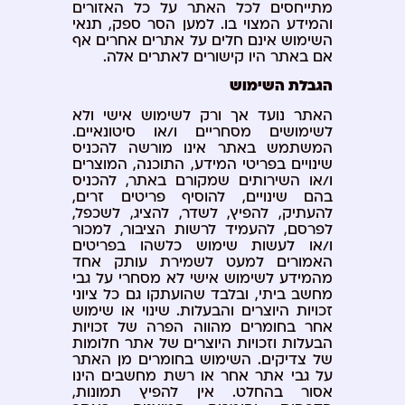
מתייחסים לכל האתר על כל האזורים
והמידע המצוי בו. למען הסר ספק, תנאי
השימוש אינם חלים על אתרים אחרים אף
אם באתר היו קישורים לאתרים אלה.
הגבלת השימוש
האתר נועד אך ורק לשימוש אישי ולא
לשימושים מסחריים ו/או סיטונאיים.
המשתמש באתר אינו מורשה להכניס
שינויים בפריטי המידע, התוכנה, המוצרים
ו/או השירותים שמקורם באתר, להכניס
בהם שינויים, להוסיף פריטים זרים,
להעתיק, להפיץ, לשדר, להציג, לשכפל,
לפרסם, להעמיד לרשות הציבור, למכור
ו/או לעשות שימוש כלשהו בפריטים
האמורים למעט לשמירת עותק אחד
מהמידע לשימוש אישי לא מסחרי על גבי
מחשב ביתי, ובלבד שהועתקו גם כל ציוני
זכויות היוצרים והבעלות. שינוי או שימוש
אחר בחומרים מהווה הפרה של זכויות
הבעלות וזכויות היוצרים של אתר חלומות
של צדיקים. השימוש בחומרים מן האתר
על גבי אתר אחר או רשת מחשבים הינו
אסור בהחלט. אין להפיץ תמונות,