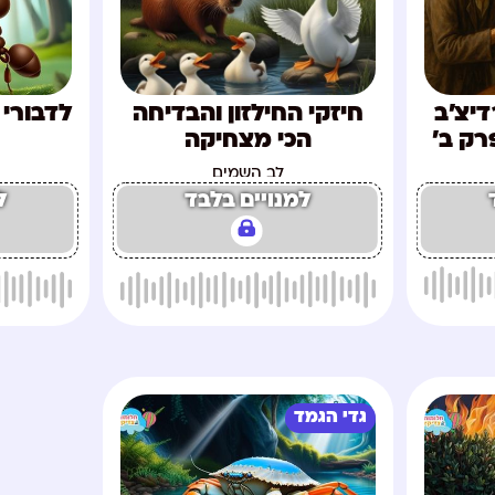
דיצ'ב
חיזקי החילזון והבדיחה
לדבורי 
רק ב'
הכי מצחיקה
לב השמים
למנויים בלבד
ל
גדי הגמד