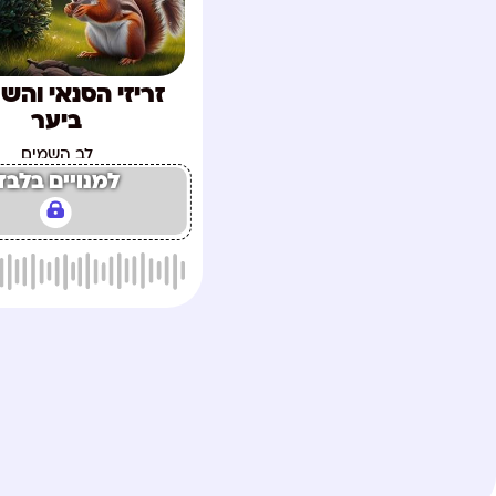
זריזי הסנאי והש
ביער
לב השמים
למנויים בלבד