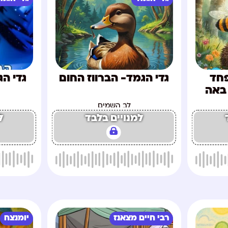
פחד
גדי הגמד- הברווז החום
גדי הג
באה
לב השמים
למנויים בלבד
ל
רבי חיים מצאנז
יומנצח