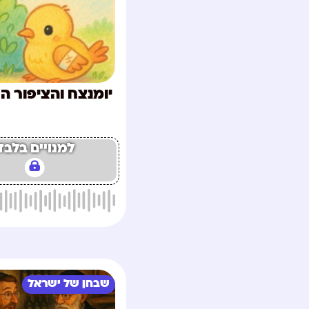
יומנצח והציפור ה
למנויים בלבד
שבחן של ישראל