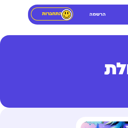
התחברות
הרשמה
לת
ד