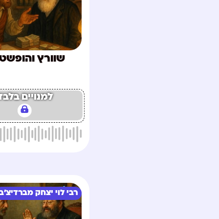
שוורץ והופשט
למנויים בלבד
רבי לוי יצחק מברדיצ'ב