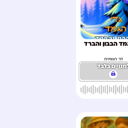
מד הבבון והברד
לב השמים
מנויים בלבד