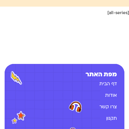
[all-series]
מפת האתר
דף הבית
אודות
צרו קשר
תקנון