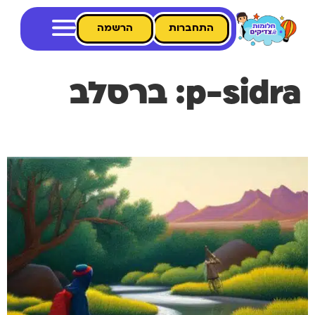
התחברות
הרשמה
p-sidra:
ברסלב
סיפור על רבי נחמן מברסלב