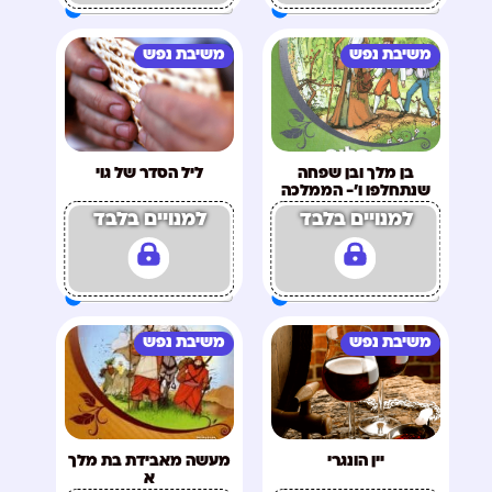
משיבת נפש
משיבת נפש
בן מלך ובן שפחה
ליל הסדר של גוי
שנתחלפו ו'- הממלכה
המוזרה
למנויים בלבד
למנויים בלבד
משיבת נפש
משיבת נפש
יין הונגרי
מעשה מאבידת בת מלך
א