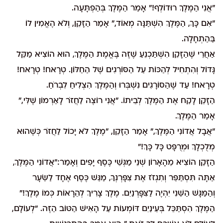
"אֲנִי הַמֶּלֶךְ רוּדוֹלְף!" אָמַר הַמֶּלֶךְ בְּהַפְתָּעָה.
"אִם כָּךְ, הַמֶּלֶךְ הִשְׁתַּנָּה מְאוֹד," אָמַר הַזָּקֵן, וְלֹא הֶאֱמִין לוֹ
בַּהַתְחָלָה.
אַחֲרֵי שֶׁהַזָּקֵן הִשְׁתַּכְנֵעַ שֶׁזֶּה בֶּאֱמֶת הַמֶּלֶךְ, הוּא הוֹצִיא מַקֵּל
גָּדוֹל וְהִתְחִיל לְהַכּוֹת עַל הַסּוֹרְגִים שֶׁל הַחַלּוֹן. טְרָאח! טְרָאח!
טְרָאח! עַד שֶׁהַסּוֹרָגִים נִשְׁבְּרוּ וְהַמֶּלֶךְ הִצְלִיחַ לִבְרֹחַ.
הַזָּקֵן לָקַח אֶת הַמֶּלֶךְ לְבֵיתוֹ. "אֲנִי רוֹצֶה לַחֲזֹר לָאַרְמוֹן שֶׁלִּי,"
אָמַר הַמֶּלֶךְ.
"אֲבָל אֲדוֹנִי הַמֶּלֶךְ," אָמַר הַזָּקֵן, "מֶלֶךְ לֹא יָכוֹל לַחֲזֹר כְּשֶׁהוּא
מְלֻכְלָךְ וּמְרֻפָּט כָּל כָּךְ!"
הַזָּקֵן הוֹצִיא מֵהָאָרוֹן שְׁנֵי מַגְּשֵׁי כֶּסֶף יָפִים וְאָמַר:"אֲדוֹנִי הַמֶּלֶךְ,
אַתָּה תִּסְתַּפֵּר וְתִגְזֹז אֶת צִפָּרְנְךָ, מַגַּשׁ כֶּסֶף אֶחָד לַשֵּׂעָר
וְהַמַּגָּשׁ הַשֵּׁנִי יִהְיֶה לַצִּפָּרְנַיִם. מֶלֶךְ צָרִיךְ לְהֵרָאוֹת כְּמוֹ מֶלֶךְ!"
הַמֶּלֶךְ הִסְתַּכֵּל בְּעֵינַיִם דּוֹמְעוֹת עַל הָאִישׁ הַטּוֹב הַזֶּה. "לְעוֹלָם,