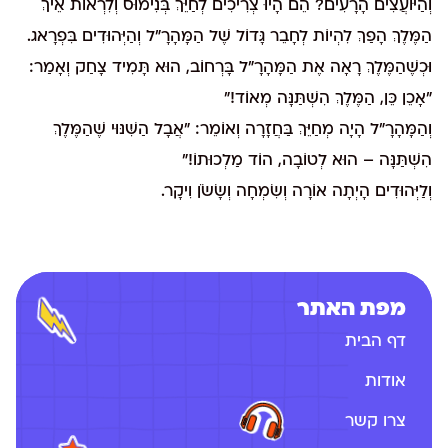
וְהַיּוֹעֲצִים הָרָעִים? הֵם הָיוּ צְרִיכִים לְחַיֵּךְ בְּנִימוּס וְלִרְאוֹת אֵיךְ
הַמֶּלֶךְ הָפַךְ לִהְיוֹת לְחָבֵר גָּדוֹל שֶׁל הַמָּהָרָ"ל וְהַיְּהוּדִים בִּפְרָאג.
וּכְשֶׁהַמֶּלֶךְ רָאָה אֶת הַמָּהָרָ"ל בָּרְחוֹב, הוּא תָּמִיד צָחַק וְאָמַר:
"אָכֵן כֵּן, הַמֶּלֶךְ הִשְׁתַּנָּה מְאוֹד!"
וְהַמָּהָרָ"ל הָיָה מְחַיֵּךְ בַּחֲזָרָה וְאוֹמֵר: "אֲבָל הַשִּׁנּוּי שֶׁהַמֶּלֶךְ
הִשְׁתַּנָּה – הוּא לְטוֹבָה, הוֹד מַלְכוּתוֹ!"
וְלַיְּהוּדִים הָיְתָה אוֹרָה וְשִׂמְחָה וְשָׂשֹׂן וִיקָר.
מפת האתר
דף הבית
אודות
צרו קשר