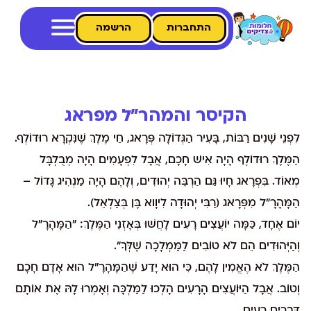
התחברות
הרשמה
הקיסר והמהר"ל מפראג
לִפְנֵי שָׁנִים רַבּוֹת, בָּעִיר הַגְּדוֹלָה פְּרָאג, חַי מֶלֶךְ שֶׁנִּקְרָא רוּדוֹלְף.
הַמֶּלֶךְ רוּדוֹלְף הָיָה אִישׁ חָכָם, אֲבָל לִפְעָמִים הָיָה מְבֻלְבָּל
מְאוֹד. בִּפְרָאג חָיוּ גַּם הַרְבֵּה יְהוּדִים, וְלָהֶם הָיָה מַנְהִיג גָּדוֹל –
הַמָּהָרָ"ל מִפְּרָאג (רַבִּי יְהוּדָה לִיוָוא בֶּן בְּצַלְאֵל).
יוֹם אֶחָד, כַּמָּה יוֹעֲצִים רָעִים לָחֲשׁוּ בְּאָזְנֵי הַמֶּלֶךְ: "הַמָּהָרָ"ל
וְהַיְּהוּדִים הֵם לֹא טוֹבִים לַמַּמְלָכָה שֶׁלְּךָ".
הַמֶּלֶךְ לֹא הֶאֱמִין לָהֶם, כִּי הוּא יָדַע שֶׁהַמָּהָרָ"ל הוּא אָדָם חָכָם
וְטוֹב. אֲבָל הַיּוֹעֲצִים הָרָעִים הָלְכוּ לַמַּלְכָּה וְאָמְרוּ לָהּ אֶת אוֹתָם