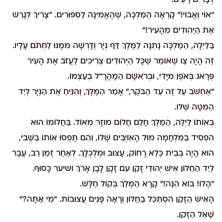
דְּבָרִים רָעִים.
"אוֹי וַאֲבוֹי!" קָרְאָה הַמַּלְכָּה, שֶׁהֶאֱמִינָה לַסִּפּוּרִים. "צָרִיךְ לְגָרֵשׁ
אֶת הַיְּהוּדִים מֵהָעִיר!"
בַּלַּיְלָה, הַמַּלְכָּה נָתְנָה לַמֶּלֶךְ דַּף נְיָר וְדָרְשָׁה מִמֶּנּוּ לַחְתֹּם עָלָיו.
זֶה הָיָה צַו שֶׁאוֹמֵר שֶׁכָּל הַיְּהוּדִים צְרִיכִים לַעֲזֹב אֶת הָעִיר
פְּרָאג בְּאֹפֶן מִיָּדִי, וּבְרֹאשָׁם הַמָּהָרָ"ל בְּעַצְמוֹ.
"אֶחְשֹׁב עַל זֶה עַד הַבֹּקֶר," אָמַר הַמֶּלֶךְ, וְהִנִּיחַ אֶת הַנְּיָר לְיַד
הַמִּטָּה שֶׁלּוֹ.
בְּאוֹתוֹ לַיְלָה, הַמֶּלֶךְ חָלַם חֲלוֹם מוּזָר מְאוֹד. בַּחֲלוֹמוֹ הוּא
הִפְסִיד בַּמִּלְחָמָה מוּל הָאוֹיְבִים שֶׁלּוֹ, וְהֵם תָּפְסוּ אוֹתוֹ בַּשֶּׁבִי,
הוּא הָיָה בְּבֵית כֶּלֶא רָחוֹק, עָצוּב וּמְלֻכְלָךְ. לְאַחַר זְמַן רַב, עָבַר
לְיַד הַחַלּוֹן אִישׁ יְהוּדִי זָקֵן עִם זָקָן לָבָן אָרֹךְ וׂשיער כָּסוּף.
"הָלוֹ! בּוֹא הֵנָּה!" קָרָא הַמֶּלֶךְ בְּקוֹל חַלָּשׁ.
הָאִישׁ הַזָּקֵן הִסְתַּכֵּל בַּחַלּוֹן וְרָאָה פָּנִים עֲצוּבוֹת. "מִי אַתָּה?"
שָׁאַל הַזָּקֵן.