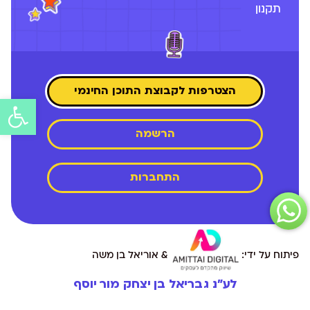
תקנון
הצטרפות לקבוצת התוכן החינמי
פתח
הרשמה
סרג
נגיש
התחברות
פיתוח על ידי:
& אוריאל בן משה
לע״נ גבריאל בן יצחק מור יוסף