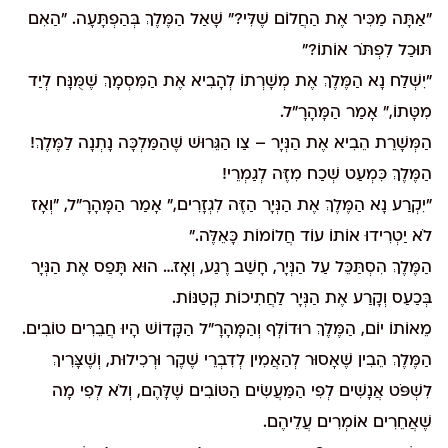
"אַתָּה מַכִּיר אֶת הַחֲלוֹם שֶׁלִּי?" שָׁאַל הַמֶּלֶךְ בְּהַפְתָּעָה. "הַאִם
תּוּכַל לִפְתֹּר אוֹתוֹ?"
"יִשְׁלַח נָא הַמֶּלֶךְ אֶת מְשָׁרְתוֹ לְהָבִיא אֶת הַמִּסְמָךְ שֶׁמֻּנָּח לְיַד
מִטָּתוֹ," אָמַר הַמָּהָרָ"ל.
הַמְּשָׁרֵת הֵבִיא אֶת הַנְּיָר – צַו הַגֵּרוּשׁ שֶׁהַמַּלְכָּה נָתְנָה לַמֶּלֶךְ!
הַמֶּלֶךְ כִּמְעַט שְׁכַח מִזֶּה לְגַמְרֵי!
"יִקְרַע נָא הַמֶּלֶךְ אֶת הַנְּיָר הַזֶּה לִגְזָרִים," אָמַר הַמָּהָרָ"ל, "וְאָז
לֹא יַטְרִידוּ אוֹתוֹ עוֹד חֲלוֹמוֹת כָּאֵלֶּה."
הַמֶּלֶךְ הִסְתַּכֵּל עַל הַנְּיָר, חָשַׁב רֶגַע, וְאָז… הוּא תָּפַס אֶת הַנְּיָר
בְּכַעַס וְקָרַע אֶת הַנְּיָר לַחֲתִיכוֹת קְטַנּוֹת.
מֵאוֹתוֹ יוֹם, הַמֶּלֶךְ רוּדוֹלְף וְהַמָּהָרָ"ל הַקָּדוֹשׁ הָיוּ חֲבֵרִים טוֹבִים.
הַמֶּלֶךְ הֵבִין שֶׁאָסוּר לְהַאֲמִין לְדִבְרֵי שֶׁקֶר וּרְכִילוּת, וְשֶׁצָּרִיךְ
לִשְׁפֹּט אֲנָשִׁים לְפִי הַמַּעֲשִׂים הַטּוֹבִים שֶׁלָּהֶם, וְלֹא לְפִי מָה
שֶׁאֲחֵרִים אוֹמְרִים עֲלֵיהֶם.