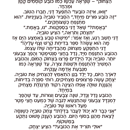
הַצְּחוֹק" – שֶׁנִּרְאָה עַכְשָׁו כְּמוֹ כּוֹבַע קוֹסְמִים קָטָן
וּמְהֻדָּר.
"וָואוּ, אֵיזֶה כּוֹבַע!" הִתְפַּעֵל דָּנִי, חֲבֵרוֹ הַטּוֹב.
"זֶה כּוֹבַע פּוּרִים מְיֻחָד," הִסְבִּיר טוֹבִיָּה בְּעִנְיָנִיּוּת. "הוּא
מִתְנַפֵּחַ כְּשֶׁצּוֹחֲקִים."
"בֶּאֱמֶת?" שָׁאַל דָּנִי בְּסַפְקָנוּת. "נוּ, בֶּאֱמֶת."
"תִּצְחַק וְתִרְאֶה," הִצִּיעַ טוֹבִיָּה.
דָּנִי חָשַׁב רֶגַע, וְאָז אָמַר: "מִישֶׁהוּ טָבַע בְּאֶמְצַע הַיָּם אָז
מָה הוּא עָשָׂה? סִפֵּר בְּדִיחַת קֶרֶשׁ וְצָף עָלֶיהָ!"
דָנִי הִתְפַּקֵּעַ מִצְּחוֹק מֵהַבְּדִיחָה שֶׁלּוֹ עַצְמוֹ.
הַכּוֹבַע הִתְנַפֵּחַ מִיָּד, גָּדַל בַּחֲצִי סֶנְטִימֶטֶר וְהָפַךְ צִבְעוֹנִי
יוֹתֵר. טוֹבִיָּה וְכָל הַיְּלָדִים פָּרְצוּ בִּצְחוֹק הָמוּם, וְהַכּוֹבַע
הִמְשִׁיךְ לְהִתְנַפֵּחַ וּלְשַׁנּוֹת צוּרָה, עַד שֶׁנִּרְאָה כְּמוֹ
מִגְבַּעַת אֲדֻמָּה עֲנָקִית.
לְאֹרֶךְ הַיּוֹם, כָּל יֶלֶד בַּגַּן הִתְאַמֵּץ לְהַצְחִיק אֶת טוֹבִיָּה.
יִצְחָק עָשָׂה פַּרְצוּפִים מַצְחִיקִים, רוּתִי סִפְּרָה בְּדִיחוֹת,
וְהַגַּנֶּנֶת שׁוּלָה אֲפִלּוּ הִצִּיגָה רִקּוּד תַּרְנְגֹלֶת מַצְחִיק
בִּמְיֻחָד.
הַכּוֹבַע גָּדַל וְגָדַל, שִׁנָּה צְבָעִים וְצוּרוֹת, עַד שֶׁהָפַךְ
לְמִגְדָּל צִבְעוֹנִי שֶׁהִתְנַשֵּׂא לְגֹבַה שֶׁל כִּמְעַט חֲצִי מֶטֶר
מֵעַל רֹאשׁוֹ שֶׁל טוֹבִיָּה.
"אֲנִי כְּבָר לֹא יָכוֹל לַעֲבֹר בַּדֶּלֶת!" צָחַק טוֹבִיָּה כְּשֶׁנִּסָּה
לָצֵאת מֵהַגַּן בְּסוֹף הַיּוֹם. הַכּוֹבַע הֶעָנָק פָּשׁוּט נִתְקַע
בַּמַּשְׁקוֹף.
"אוּלַי תּוֹרִיד אֶת הַכּוֹבַע?" הִצִּיעַ יִצְחָק.