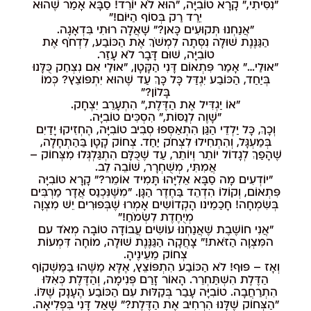
"נִסִּיתִי," קָרָא טוֹבִיָּה, "הוּא לֹא יוֹרֵד! סַבָּא אָמַר שֶׁהוּא
יֵרֵד רַק בְּסוֹף הַיּוֹם!"
"אֲנַחְנוּ תְּקוּעִים כָּאן?" שָׁאֲלָה רוּתִי בִּדְאָגָה.
הַגַּנֶּנֶת שׁוּלָה נִסְּתָה לִמְשֹׁךְ אֶת הַכּוֹבַע, לִדְחֹף אֶת
טוֹבִיָּה, שׁוּם דָּבָר לֹא עָזַר.
"אוּלַי…" אָמַר פִּתְאוֹם דָּנִי הַקָּטָן, "אוּלַי אִם נִצְחַק כֻּלָּנוּ
בְּיַחַד, הַכּוֹבַע יִגְדַּל כָּל כָּךְ עַד שֶׁהוּא יִתְפּוֹצֵץ? כְּמוֹ
בָּלוֹן?"
"אוֹ יַגְדִּיל אֶת הַדֶּלֶת," הִתְעָרֵב יִצְחָק.
"שָׁוֶה לְנַסּוֹת," הִסְכִּים טוֹבִיָּה.
וְכָךְ, כָּל יַלְדֵי הַגַּן הִתְאַסְּפוּ סְבִיב טוֹבִיָּה, הֶחְזִיקוּ יָדַיִם
בְּמַעְגָּל, וְהִתְחִילוּ לִצְחֹק יַחַד. צְחוֹק קָטָן בַּהַתְחָלָה,
שֶׁהָפַךְ לְגָדוֹל יוֹתֵר וְיוֹתֵר, עַד שֶׁכֻּלָּם הִתְגַּלְגְּלוּ מִצְּחוֹק –
אֲמִתִּי, מְשֻׁחְרָר, שׁוֹבֵה לֵב.
"יוֹדְעִים מָה סַבָּא אֵלִיָּהוּ תָּמִיד אוֹמֵר?" קָרָא טוֹבִיָּה
פִּתְאוֹם, וְקוֹלוֹ הִדְהֵד בַּחֶדֶר הַגָּן. "מִשֶּׁנִּכְנַס אֲדָר מַרְבִּים
בְּשִׂמְחָה! חָכַמֵינו הָקְדוֹשִים אָמְרוּ שֶׁבְּפוּרִים יֵשׁ מִצְוָה
מְיֻחֶדֶת לִשְׂמֹחַ!"
"אֲנִי חוֹשֶׁבֶת שֶׁאֲנַחְנוּ עוֹשִׂים עֲבוֹדָה טוֹבָה מְאֹד עם
המִּצְוָה הַזֹּאת!" צָחֲקָה הַגַּנֶּנֶת שׁוּלָה, מוֹחָה דִּמְעוֹת
צְחוֹק מֵעֵינֶיהָ.
וְאָז – פּוּף! לֹא הַכּוֹבַע הִתְפּוֹצֵץ, אֶלָּא מַשֶּׁהוּ בַּמַּשְׁקוֹף
הַדֶּלֶת הִשְׁתַּחְרֵר. הָאוֹר זָרַם פְּנִימָה, וְהַדֶּלֶת כְּאִלּוּ
הִתְרַחֲבָה. טוֹבִיָּה עָבַר בְּקַלּוּת עִם הַכּוֹבַע הֶעָנָק שֶׁלּוֹ.
"הַצְּחוֹק שֶׁלָּנוּ הִרְחִיב אֶת הַדֶּלֶת?" שָׁאַל דָּנִי בִּפְלִיאָה.