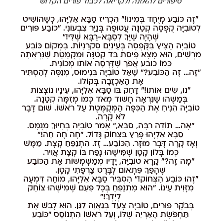
סיפורים להאזנה ולקריאה לכבוד פורים הקדוש
"זֶה כּוֹבַע מְיֻחָד בְּמִינוֹ!" הִכְרִיז סַבָּא אֵלִיָּהוּ, כְּשֶׁהוֹשִׁיט
לְטוֹבִיָּה קֻפְסָה קְטַנָּה עֲטוּפָה בְּנַיָּר צִבְעוֹנִי. "כּוֹבַע פּוּרִים
שֶׁהָיָה שַׁיָּךְ לְסַבָּא-רַבָּא שֶׁלִּי!"
טוֹבִיָּה הֵצִיץ בַּקֻּפְסָה בְּעֵינַיִם סַקְרָנִיּוֹת. בִּמְקוֹם כּוֹבַע
מַרְשִׁים, הוּא מָצָא פִּיסַת בַּד קְטַנָּה וּמְקֻמֶּטֶת שֶׁנִּרְאֲתָה
כְּמוֹ כובע אֲפֹרָ שֶׁדָּרְסָה אוֹתו מְכוֹנִית.
"זֶה… זֶה הַכּוֹבַע?" שָׁאַל טוֹבִיָּה בְּנִימוּס, מְנַסֶּה לְהַסְתִּיר
אֶת הָאַכְזָבָה בְּקוֹלוֹ.
"נוּ, שִׂים אוֹתוֹ!" דָּחַק בּוֹ סַבָּא אֵלִיָּהוּ, עֵינָיו נוֹצְצוֹת
בְּמַשֶּׁהוּ שֶׁנִּרְאָה חָשׁוּד מְאֹד כְּמוֹ מְזִמָּה קְטַנָּה.
טוֹבִיָּה הִנִּיחַ אֶת הַכִּפָּה הַמְּקֻמֶּטֶת עַל רֹאשׁוֹ. שׁוּם דָּבָר
לֹא קָרָה.
"אָה… תּוֹדָה רַבָּה, סַבָּא," אָמַר טוֹבִיָּה בְּחִיּוּךְ מְנֻמָּס.
סַבָּא אֵלִיָּהוּ פָּרַץ בִּצְחוֹק גָּדוֹל. "חָה חָה חָה!"
וְאָז קָרָה דָּבָר מוּזָר. הַכּוֹבַע… זָז. הִתְנַפֵּחַ קְצָת. מַמָּשׁ
כְּמוֹ בָּלוֹן קָטָן שֶׁמִּישֶׁהוּ נָפַח בּוֹ קְצָת אֲוִיר.
"מָה זֶה?" קָרָא טוֹבִיָּה, יָדָיו מְמַשְּׁמְשׁוֹת אֶת הַכּוֹבַע
שֶׁהָפַךְ פִּתְאוֹם לְבֶּרֶט צָרְפָתִי קָטָן.
"זֶהוּ כּוֹבַע הַצְּחוֹק!" הִסְבִּיר סַבָּא אֵלִיָּהוּ, מוֹחֶה דִּמְעָה
מִזָּוִית עֵינוֹ. "הוּא מִתְנַפֵּחַ בְּכָל פַּעַם שֶׁמִּישֶׁהוּ צוֹחֵק
לְיָדְךָ!"
בְּבֹקֶר פּוּרִים, טוֹבִיָּה צָעַד בְּגַאֲוָה לַגַּן. הוּא לָבַשׁ אֶת
תַּחְפֹּשֶׂת הָאַרְיֵה שֶׁלּוֹ, וְעַל רֹאשׁוֹ הִתְנוֹסֵס "כּוֹבַע