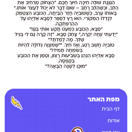
הַגַּנֶּנֶת שׁוּלָה חִיְּכָה חִיּוּךְ חָכָם. "הַצְּחוֹק מַרְחִיב אֶת
הַלֵּב, וּכְשֶׁהַלֵּב רָחָב – שׁוּם דָּבָר לֹא יָכוֹל לַעֲצֹר אוֹתוֹ."
בָּאוֹתוֹ עֶרֶב, כְּשֶׁטּוֹבִיָּה חָזַר הַבַּיְתָה, הַכּוֹבַע הִצְטַמֵּק
לְגָדְלוֹ הַמְּקוֹרִי. הוּא רָץ לְסַפֵּר לְסַבָּא אֵלִיָּהוּ עַל
הַהַרְפַּתְקָה.
"סַבָּא, הַכּוֹבַע כִּמְעַט תָּקַע אוֹתִי בַּגַּן!"
"יָדַעְתִּי שֶׁזֶּה יִקְרֶה," צָחַק סַבָּא. "זֶה קָרָה גַּם לִי בְּגִיל
שֶׁלְּךָ. מָה לָמַדְתָּ?"
טוֹבִיָּה חָשַׁב רֶגַע, וְאָז חִיֵּךְ. ""שֶׁמִּצְוָה גְּדוֹלָה לִהְיוֹת
בְּשִׂמְחָה תָּמִיד!"
סַבָּא אֵלִיָּהוּ הִנְהֵן בִּשְׂבִיעוּת רָצוֹן, וְטָמַן אֶת הַכּוֹבַע
בַּקֻּפְסָה.
"מוּכָן לְשָׁנָה הַבָּאָה?"
מפת האתר
דף הבית
אודות