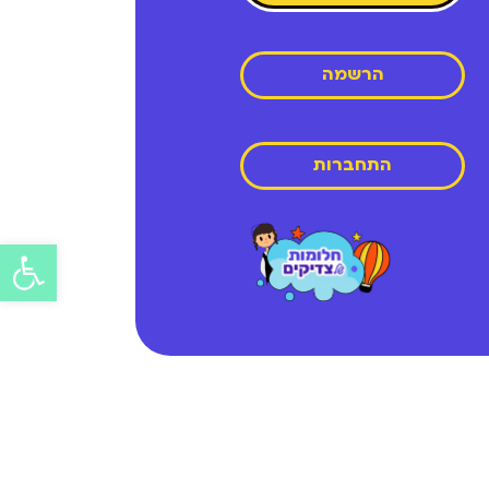
הרשמה
התחברות
פתח
סרג
נגיש