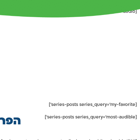
[series-posts series_query='featured-news-audio' ]
ה
[series-posts series_query='my-favorite']
[series-posts series_query='most-audible']
הפרק