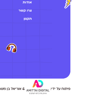
אודות
צרו קשר
תקנון
פיתוח על ידי:
& אוריאל בן משה