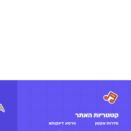
קטגוריות האתר
סדרות אקשן
גירסא דינקותא