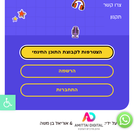
צרו קשר
תקנון
הצטרפות לקבוצת התוכן החינמי
הרשמה
התחברות
פתח
סרג
נגיש
פיתוח על ידי:
& אוריאל בן משה