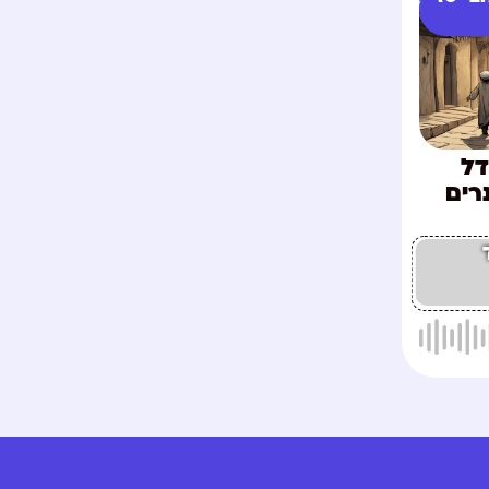
דל
רים