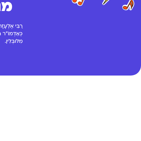
מנ
מִלּוּבְּלִין.