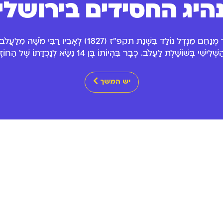
היג החסידים בירושלי
רַבִּי אֶלְעָזָר מְנַחֵם מֵנְדְל נוֹלַד בִּשְׁנַת תקפ"ז (1827) לְאָבִיו רַבִּי מֹשֶׁה
כְּאַדְמוֹ"ר הַשְּׁלִישִׁי בְּשׁוֹשֶׁלֶת לַעֲלֹב. כְבָר בִּהְיוֹתוֹ בֶּן 14 נִשָּׂא לְנֶכְדָּתוֹ שֶׁל ה
יש המשך