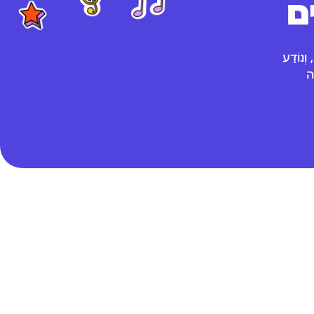
ם
 מִלַּעֲלֹב, וְנוֹדַע
ַחוֹזֶה