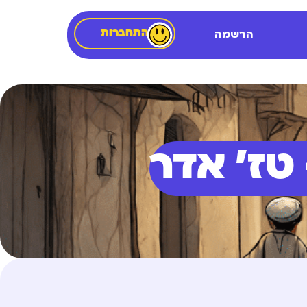
התחברות
הרשמה
טז' אדר