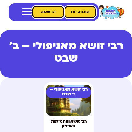
התחברות
הרשמה
רבי זושא מאניפולי – ב'
שבט
רבי זושא מאניפולי –
ב' שבט
רבי זושא והחמימות
בארמון