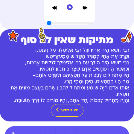
מתיקות שאין לה סוף
רַבִּי זוּשָׁא הָיָה אָחִיו שֶׁל רַבִּי אֱלִימֶלֶךְ מִלִּיזֶעַנְסְק
וְקֵרֵב אֶת אָחִיו לְמַגִּיד הַקָּדוֹשׁ מִמֶּעזֵרִיטְשׁ
רַבִּי זוּשָׁא הָיָה הוֹלֵךְ עִם רַבִּי אֱלִימֶלֶךְ לגָלוּיוֹת אֲרֻכּוֹת,
וְכַאֲשֶׁר הָיוּ פּוֹגְשִׁים אָדָם שֶׁצָּרִיךְ תִּקּוּן לַחֲטָאָיו,
הָיוּ מַתְחִילִים לִבְכּוֹת עַל חֲטָאֵיהֶם וּלְפָרֵט אוֹתָם-
מֶה הָיוּ הַחֲטָאִים, הֵיכָן וּמָתַי קָרוּ.
אוֹתוֹ אָדָם הָיָה שׁוֹמֵעַ וּמַתְחִיל לְהָבִין שֶׁהֵם בְּעֶצֶם מוֹנִים אֶת
חֲטָאָיו,
וְהָיָה מַתְחִיל לִבְכּוֹת יַחַד אִתָּם, וְהָיוּ מוֹרִים לוֹ דֶּרֶךְ תְּשׁוּבָה.
יש המשך