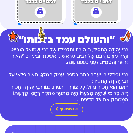
למנויים בלבד
למנויים בלבד
"והעולם עמד בזכותו"
רַבִּי יְהוּדָה הֶחָסִיד, הָיָה בְּנוֹ וְתַלְמִידוֹ שֶׁל רַבִּי שְׁמוּאֵל הַנָּבִיא.
וְהָיָה מוּרָם וְרַבָּם שֶׁל רַבִּים מֵרִאשׁוֹנֵי אַשְׁכְּנַז, וּבֵינֵיהֶם "הָאוֹר
זָרוּעַ" וְהַסְּמָ"ג, לִפְנֵי כְּ800 שָׁנָה.
רַבִּי נַפְתָּלִי בֶּן יַעֲקֹב כָּתַב בְּסִפְרוֹ עֵמֶק הַמֶּלֶךְ, תֵּאוּר פִּלְאִי עַל
רַבִּי יְהוּדָה הֶחָסִיד:
"וְאִם הוּא חָסִיד גָּדוֹל, כָּל צוֹרְרָיו יִתְגַּיְּרוּ, כְּגוֹן רַבִּי יְהוּדָה חָסִיד
זַ"ל, כָּל מִי שֶׁהָיָה מִצַּעֲרוֹ הָיָה מִתְגַּיֵּר מִתֹּקֶף רַחֲמֵי קְדֻשָּׁתוֹ
הַמְּמָתֵּק אֶת כָּל הַדִּינִים...
יש המשך