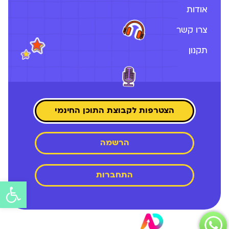
אודות
צרו קשר
תקנון
הצטרפות לקבוצת התוכן החינמי
הרשמה
התחברות
פתח
סרג
נגיש