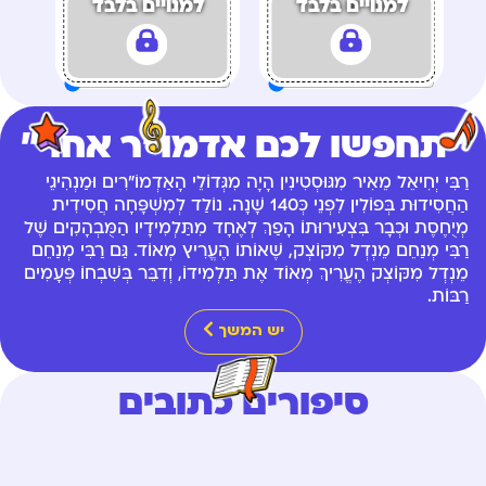
למנויים בלבד
למנויים בלבד
"תחפשו לכם אדמו"ר אחר"
רַבִּי יְחִיאֵל מֵאִיר מִגּוּסְטִינִין הָיָה מִגְּדוֹלֵי הָאַדְמוֹ"רִים וּמַנְהִיגֵי
הַחֲסִידוּת בְּפוֹלִין לִפְנֵי כְּ140 שָׁנָה. נוֹלַד לְמִשְׁפָּחָה חֲסִידִית
מְיֻחֶסֶת וּכְבָר בִּצְעִירוּתוֹ הָפַךְ לְאֶחָד מִתַּלְמִידָיו הַמֻּבְהָקִים שֶׁל
רַבִּי מְנַחֵם מֵנְדְל מִקּוֹצְק, שֶׁאוֹתוֹ הֶעֱרִיץ מְאוֹד. גַּם רַבִּי מְנַחֵם
מֵנְדְל מִקּוֹצְק הֶעֱרִיךְ מְאוֹד אֶת תַּלְמִידוֹ, וְדִבֵּר בְּשִׁבְחוֹ פְּעָמִים
רַבּוֹת.
יש המשך
סיפורים כתובים