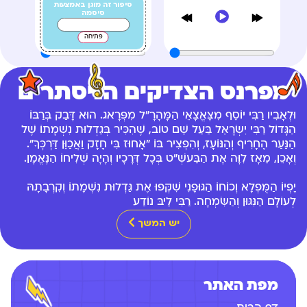
סיפור זה מוגן באמצעות
סיסמה
פתיחה
מפרנס הצדיקים הניסתרים
וּלְאָבִיו רַבִּי יוֹסֵף מִצֶּאֱצָאֵי הַמָּהָרָ"ל מִפְּרָאג. הוּא דָּבַק בְּרַבּוֹ
הַגָּדוֹל רַבִּי יִשְׂרָאֵל בַּעַל שֵׁם טוֹב, שֶׁהִכִּיר בְּגַדְלוּת נִשְׁמָתוֹ שֶׁל
הַנַּעַר הֶחָרִיף וְהַנּוֹעָז, וְהִפְצִיר בּוֹ "אָחוּז בִּי חָזָק וַאֲכַוֵּן דַּרְכְּךָ".
וְאָכֵן, מֵאָז לִוָּה אֶת הַבֵּעשְׁ"ט בְּכָל דְּרָכָיו וְהָיָה שְׁלִיחוֹ הַנֶּאֱמָן.
יָפְיוֹ הַמֻּפְלָא וְכוֹחוֹ הַגּוּפָנִי שִׁקְּפוּ אֶת גַּדְלוּת נִשְׁמָתוֹ וְקִרְבָתָהּ
לְעוֹלָם הַנִּגּוּן וְהַשִּׂמְחָה. רַבִּי לֵיבּ נוֹדַע
יש המשך
מפת האתר