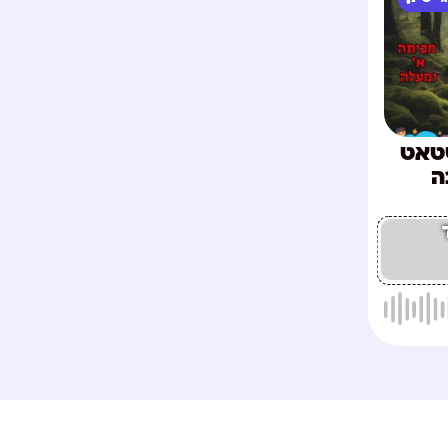
שטאט
ה