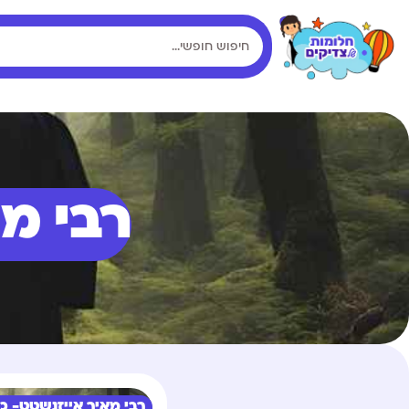
רבי מא
רבי מאיר אייזנשטט- כג'