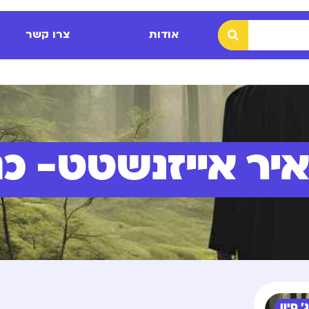
אודות
צרו קשר
יר אייזנשטט- כג'
 סיון