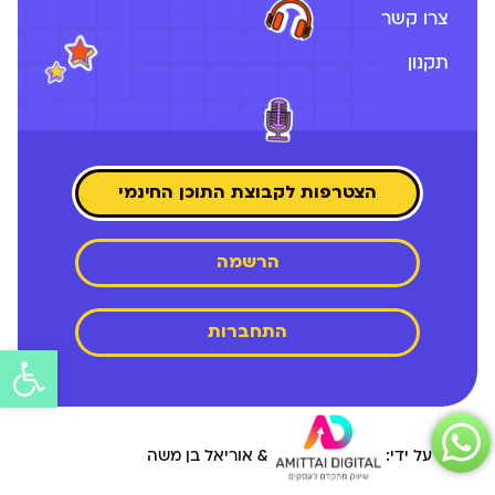
צרו קשר
תקנון
הצטרפות לקבוצת התוכן החינמי
הרשמה
התחברות
פתח
סרג
נגיש
פיתוח על ידי:
& אוריאל בן משה