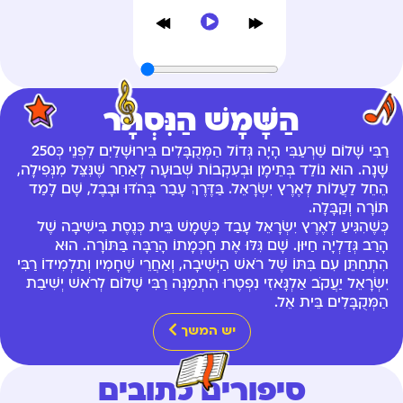
הַשָּׁמָשׁ הַנִּסְתָּר
רַבִּי שָׁלוֹם שַׁרְעַבִּי הָיָה גְּדוֹל הַמְּקֻבָּלִים בִּירוּשָׁלַיִם לִפְנֵי כְּ250
שָׁנָה. הוּא נוֹלַד בְּתֵימָן וּבְעִקְבוֹת שְׁבוּעָה לְאַחַר שֶׁנִּצֵּל מִנְּפִילָה,
הֵחֵל לַעֲלוֹת לְאֶרֶץ יִשְׂרָאֵל. בַּדֶּרֶךְ עָבַר בְּהֹדּוּ וּבָבֶל, שָׁם לָמַד
תּוֹרָה וְקַבָּלָה.
כְּשֶׁהִגִּיעַ לְאֶרֶץ יִשְׂרָאֵל עָבַד כְּשָׁמָשׁ בֵּית כְּנֶסֶת בִּישִׁיבָה שֶׁל
הָרַב גְּדַלְיָה חַיּוּן. שָׁם גִּלּוּ אֶת חָכְמָתוֹ הָרַבָּה בַּתּוֹרָה. הוּא
הִתְחַתֵּן עִם בִּתּוֹ שֶׁל רֹאשׁ הַיְּשִׁיבָה, וְאַחֲרֵי שֶׁחָמִיו וְתַלְמִידוֹ רַבִּי
יִשְׂרָאֵל יַעֲקֹב אַלְגָּאזִי נִפְטֶרוּ הִתְמַנָּה רַבִּי שָׁלוֹם לְרֹאשׁ יְשִׁיבַת
הַמְּקֻבָּלִים בֵּית אֵל.
יש המשך
סיפורים כתובים