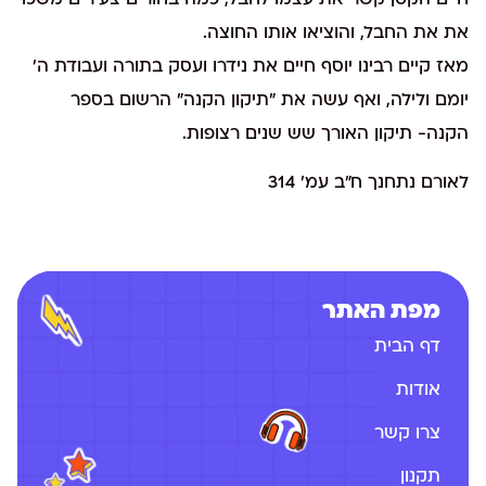
חיים הקטן קשר את עצמו לחבל, כמה בחורים צעירים משכו
את את החבל, והוציאו אותו החוצה.
מאז קיים רבינו יוסף חיים את נידרו ועסק בתורה ועבודת ה'
יומם ולילה, ואף עשה את "תיקון הקנה" הרשום בספר
הקנה- תיקון האורך שש שנים רצופות.
לאורם נתחנך ח"ב עמ' 314
מפת האתר
דף הבית
אודות
צרו קשר
תקנון