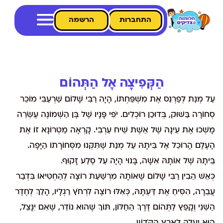
התחברות
הרשמה
הַקְּפִיצָה אֶל הַתְּהוֹם
עַל מְנַת לְפַרְנֵס אֶת מִשְׁפַּחְתּוֹ, הָיָה רַבִּי שָׁלוֹם שַׁרְעַבִּי מוֹכֵר
סְחוֹרָה בַּשּׁוּק, בְּדוּכַן רוֹכְלִים. יֹפִי פָּנָיו שֶׁל בֶּן הַשְּׁמוֹנֶה עֶשְׂרֵה
מָשְׁכוּ אֶת עֵינָהּ שֶׁל אֵשֶׁת שֵׁיח עַרְבִי. קָרְאָה מַטְרוֹנָא זוֹ אֶת
הָעֶלֶם הָרוֹכֵל אֶל בֵּיתָהּ עַל מְנַת שֶׁתִּקְּנוּ מִסְּחוֹרָתוֹ הַיָּפָה.
בֵּיתָהּ שֶׁל אוֹתָהּ אִשָּׁה, בָּנוּי הָיָה עַל סֶלַע זָקוּף.
כְּאֵשׁ הֵבִין רַבִּי שָׁלוֹם שֶׁאוֹתָהּ מִרְשַׁעַת רוֹצָה לְהַחְטִיאוֹ בִּדְבַר
עֲבֵרָה, הִסִּיחַ אֶת דַּעְתָּהּ, כְּאִלּוּ רוֹצֶה לִרְחֹץ רַגְלָיו, הָלַךְ לְחֶדֶר
הַשֵּׁנִי וְקָפַץ לַתְּהוֹם דֶּרֶךְ הַחַלּוֹן, תּוֹךְ שֶׁהוּא נוֹדֵר, שֶׁאִם יִנָּצֵל,