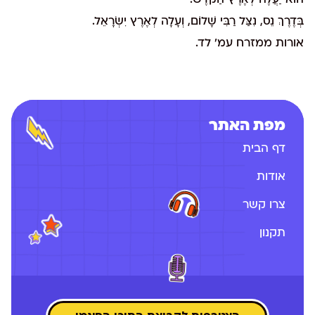
הוּא יַעֲלֶה לְאֶרֶץ הַקֹּדֶשׁ.
בְּדֶרֶךְ נֵס, נִצַּל רַבִּי שָׁלוֹם, וְעָלָה לְאֶרֶץ יִשְׂרָאֵל.
אורות ממזרח עמ' לד.
מפת האתר
דף הבית
אודות
צרו קשר
תקנון