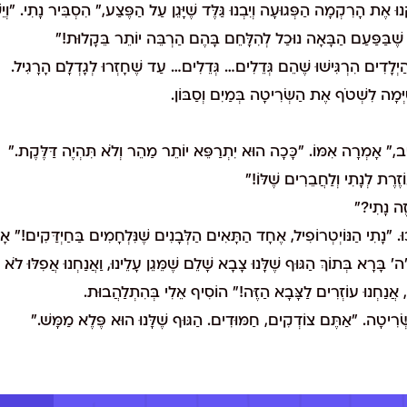
ּנוּ אֶת הָרִקְמָה הַפְּגוּעָה וְיִבְנוּ גַּלֶּד שֶׁיָּגֵן עַל הַפֶּצַע," הִסְבִּיר נָתִי. "וְיֵש
דֵי שֶׁבַּפַּעַם הַבָּאָה נוּכַל לְהִלָּחֵם בָּהֶם הַרְבֵּה יוֹתֵר בֵּקָלוּת!"
ַיְלָדִים הִרְגִּישׁוּ שֶׁהֵם גְּדֵלִים… גְּדֵלִים… עַד שֶׁחָזְרוּ לְגָדְלָם הָרָגִיל.
סִיְּמָה לִשְׁטֹף אֶת הַשְּׂרִיטָה בְּמַיִם וְסַבּוֹן.
" אָמְרָה אִמּוֹ. "כָּכָה הוּא יִתְרַפֵּא יוֹתֵר מַהֵר וְלֹא תִּהְיֶה דַּלֶּקֶת."
ֹזֶרֶת לְנָתִי וְלַחֲבֵרִים שֶׁלּוֹ!"
ֶה נָתִי?"
ּכוּ. "נָתִי הַנּוֹיְטְרוֹפִיל, אֶחָד הַתָּאִים הַלְּבָנִים שֶׁנִּלְחָמִים בַּחַיְדַּקִים!" א
ָּרָא בְּתוֹךְ הַגּוּף שֶׁלָּנוּ צָבָא שָׁלֵם שֶׁמֵּגֵן עָלֵינוּ, וַאֲנַחְנוּ אֲפִלּוּ לֹא 
 אֲנַחְנוּ עוֹזְרִים לַצָּבָא הַזֶּה!" הוֹסִיף אֵלִי בְּהִתְלַהֲבוּת.
ַשְּׂרִיטָה. "אַתֶּם צוֹדְקִים, חַמּוּדִים. הַגּוּף שֶׁלָּנוּ הוּא פֶּלֶא מַמָּשׁ."