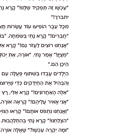
"עַכְשָׁו זֶה תַּפְקִיד שֶׁלָּנוּ!
יתברך!"
מִכָּל עֵבֶר הוֹפִיעוּ עוֹד עֲשָׂרוֹת תָּאֵי ד
"חֲבֵרִים!" קָרָא נָתִי בְּשִׂמְחָה. "בּוֹאו
"אֲנַחְנוּ רוֹצִים לַעֲזֹר גַּם!" קָרָא אֵלִ
"מְצֻיָּן!" אָמַר נָתִי. "אוֹרָה, אַתְּ יְכוֹ
הֵיכָן הֵם."
הַיְלָדִים עָבְדוּ בְּשִׁתּוּף פְּעֻלָּה עִם 
וְהִבְהִיל אֶת הַחַיְדַּקִים כְּדֵי שֶׁיָּרוּצוּ
"אֵלֶה הָאַחֲרוֹנִים!" קָרָא אֵלִי, רָץ אַחֲ
"אֲנִי אָאִיר עֲלֵיהֶם!" קָרְאָה אוֹרָה, ו
"וַאֲנַחְנוּ נִתְפֹּס אוֹתָם!" קָרְאוּ הַנּוֹי
"הִצְלַחְנוּ!" קָרָא נָתִי בְּהִתְלַהֲבוּת. "נ
"וּמָה יִקְרֶה עַכְשָׁו?" שָׁאֲלָה אוֹרָה.