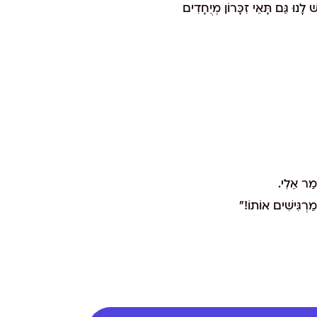
ׁ לָנוּ גַּם תָּאֵי זִכָּרוֹן מְיֻחָדִים
ָמַר אֵלִי.
מַרְגִּישִׁים אוֹתוֹ!"