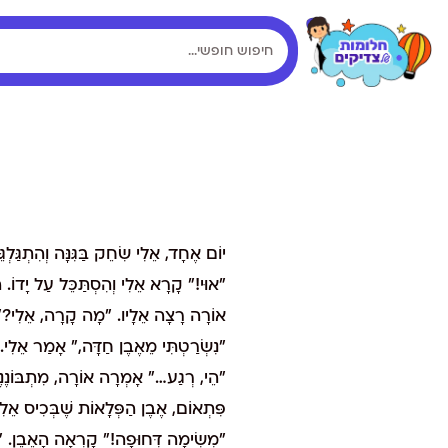
יוֹם אֶחָד, אֵלִי שִׂחֵק בַּגִּנָּה וְהִתְגַּל
"אוּי!" קָרָא אֵלִי וְהִסְתַּכֵּל עַל יָדוֹ.
אוֹרָה רָצָה אֵלָיו. "מָה קָרָה, אֵלִי?"
"נִשְׂרַטְתִּי מֵאֶבֶן חַדָּה," אָמַר אֵלִי.
"הֵי, רְגַע…" אָמְרָה אוֹרָה, מִתְבּוֹנֶנֶת 
פִּתְאוֹם, אֶבֶן הַפְּלָאוֹת שֶׁבְּכִיס אֵלִי
"מְשִׂימָה דְּחוּפָה!" קָרְאָה הָאֶבֶן. "פְּ