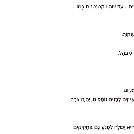
ים… עַד שֶׁהָיוּ קְטַנְטַנִּים כְּמוֹ
ָׁקוּף.
ט מְבֹהָל.
מָקוֹם.
י דָּם לְבָנִים נוֹסָפִים, יִהְיֶה צֹרֶךְ
א יְכוֹלָה לִפְגֹּעַ גַּם בְּחַיְדַּקִים