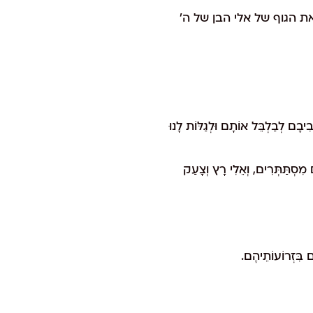
לרפואת הגוף של אלי הבן של ה'
יבָם לְבַלְבֵּל אוֹתָם וּלְגַלּוֹת לָנוּ
 מִסְתַּתְּרִים, וְאֵלִי רָץ וְצָעַק
ם בִּזְרוֹעוֹתֵיהֶם.