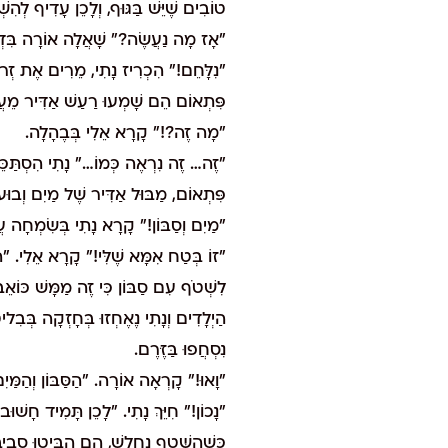
טוֹבִים שֶׁיֵּשׁ בַּגּוּף, וְלָכֵן עָדִיף לְהִשׁ
"אָז מָה נַעֲשֶׂה?" שָׁאֲלָה אוֹרָה בִּדְ
"נִלָּחֵם!" הִכְרִיז נָתִי, מֵרִים אֶת זְרוֹעו
פִּתְאוֹם הֵם שָׁמְעוּ רַעַשׁ אַדִּיר מֵעֲ
"מָה זֶה?!" קָרָא אֵלִי בְּבֶהָלָה.
"זֶה… זֶה נִרְאֶה כְּמוֹ…" נָתִי הִסְתַּכֵּל
פִּתְאוֹם, מַבּוּל אַדִּיר שֶׁל מַיִם וְבוּ
"מַיִם וְסַבּוֹן!" קָרָא נָתִי בְּשִׂמְחָה 
"זוֹ בְּטַח אִמָּא שֶׁלִּי!" קָרָא אֵלִי. "
לִשְׁטֹף עִם סַבּוֹן כִּי זֶה מַמָּשׁ כּוֹאֵ
הַיְלָדִים וְנָתִי נֶאֶחְזוּ בְּחָזְקָה בְּבִ
נִסְחֲפוּ בַּזֶּרֶם.
"וָאוּ!" קָרְאָה אוֹרָה. "הַסַּבּוֹן וְהַמַּ
"נָכוֹן!" חִיֵּךְ נָתִי. "לָכֵן תָּמִיד חָ
כְּשֶׁהַשֶּׁטֶף נֶחְלַשׁ, הֵם הִבִּיטוּ סְבִי