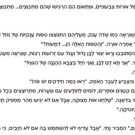
 אוֹרוֹת צִבְעוֹנִיִּים, וּפִתְאוֹם הֵם הִרְגִּישׁוּ שֶׁהֵם מִתְכַּוְּצִים… מִתְכַּוְּצִ
ּרְאָה כְּמוֹ שָדֵה עָנַק. מֵעֲלֵיהֶם הִתְנוֹצְצוּ טִפּוֹת עֲנָקִיּוֹת שֶׁל נוֹזֵל ש
ְּךָ!" אָמְרָה אוֹרָה. "וְהַטִּפּוֹת הָאֵלֶּה הֵן… דְּמָעוֹת?"
ְתּוֹבְבוּ וְרָאוּ יְצוּר לָבָן גָּדוֹל וְעָגֹל עִם זְרוֹעוֹת רַבּוֹת, שֶׁנִּרְאָה מְעַ
ּר. "אֲנִי תָּא דָּם לָבָן, וַאֲנִי חַיָּל בְּצָבָא הַהֲגָנָה שֶׁל הַגּוּף!"
ה.
ִי וְהִצְבִּיעַ לְעֵבֶר הָאֹפֶק. "רְאוּ כַּמָּה חַיְדַּקִים יֵשׁ פֹּה!"
ּרִים קְטַנִּים וּמוּזָרִים, דּוֹמִים לְתוֹלָעִים עִם שְׂעָרוֹת, מִתְרוֹצְצִים בְּכָל 
ִי בִּדְאָגָה. "שָׁלַחְנוּ אוֹת מְצוּקָה, אֲבָל אִם לֹא יַגִּיעוּ מְהֵר מַסְפִּיק תָּאֵ
יוֹטִיקָה."
.
ם," הִסְבִּיר נָתִי. "אֲבָל עָדִיף לֹא לְהִשְׁתַּמֵּשׁ בָּהּ אִם לֹא חַיָּבִים, כִּי הִי