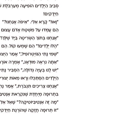
סְבִיב הַיְלָדִים הוֹפִיעָה מְעַרְבֹּלֶת שֶׁל
חַיְדָּקִים!
"וָאוּ!" קָרָא אֵלִי. "אֵיפֹה אֲנַחְנוּ?"
הֵם עָמְדוּ עַל מִשְׁטָח אָדֹם עָצוּם שֶׁנִ
"אֲנַחְנוּ בְּתוֹךְ הַשְּׂרִיטָה בַּיָּד שֶׁל
"הֶלּוֹ יְלָדִים!" הֵם שָׁמְעוּ קוֹל. הֵם הִס
"שְׁמִי נָתִי הַנּוֹיְטְרוֹפִיל," אָמַר הַיְּצו
"אַתָּה נִרְאֶה מוּדְאָג," אָמְרָה אוֹרָ
"יֵשׁ לָנוּ בְּעָיָה גְּדוֹלָה," הִסְבִּיר נָת
הַיְלָדִים הִסְתַּכְּלוּ וְרָאוּ מֵאוֹת יְצו
"אֲנַחְנוּ צְרִיכִים תִּגְבֹּרֶת," אָמַר נָת
בִּתְרוּפָה מְיֻחֶדֶת שֶׁנִּקְרֵאת אַנְטִיבִּ
"מָה זֶה אַנְטִיבִּיּוֹטִיקָה?" שָׁאַל אֵלִי
"זוֹ תְּרוּפָה חֲזָקָה שֶׁהוֹרֶגֶת חַיְדַּקִי