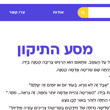
אודות
צרו קשר
מסע התיקון
ְגֵּל עַל הָעֵשֶׂב. פִּתְאוֹם הוּא הִרְגִּישׁ צְרִיבָה קְטַנָּה בְּיָדוֹ.
 הָיְתָה שָׁם שְׂרִיטָה אֲדֻמָּה קְטַנָּה.
 "אֲבָל זֶה לֹא נוֹרָא. בְּעוֹד יוֹם אוֹ יוֹמַיִם זֶה יֵעָלֵם!"
בְּיָדוֹ. "הַשְּׂרִיטָה נִהְיֵית אֲדֻמָּה יוֹתֵר וְחַמָּה. זֶה נִרְאֶה… מוּזָר."
 הֵחֵלָּה לִזְהֹר בְּאוֹר לָבָן נוֹצֵץ.
לִישָׁה גְּדוֹלָה שֶׁל חַיְדַּקִים בַּשְּׂרִיטָה! צְרִיכִים עֶזְרָה מִיָּדִית!"