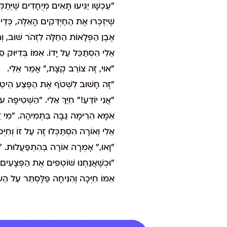
"עַכְשָׁו יַגִּיעוּ תָּאִים מְיֻחָדִים שֶׁיְּתַקְ
שֶׁיִּזְכְּרוּ אֶת הַחַיְדַּקִים הָאֵלֶּה, כְּ
אֶבֶן הַפְּלָאוֹת הֵחֵלָּה לִזְהֹר שׁוּב, וְה
אֵלִי הִסְתַּכֵּל עַל יָדוֹ. אִמּוֹ בְּדִיּוּק 
"אוּי, זֶה צוֹרֵב קְצָת," אָמַר אֵלִי.
"זֶה חָשׁוּב לִשְׁטֹף אֶת הַפֶּצַע הֵיטֵב,
"אֲנִי יוֹדֵעַ!" חִיֵּךְ אֵלִי. "הַשְּׁטִיפָה עו
אִמָּא הִרִימָה גַּבָּה בִּתְמִיהָה. "מִי ז
אֵלִי וְאוֹרָה הִסְתַּכְּלוּ זֶה עַל זוֹ וְחִיְ
"וָאוּ," אָמְרָה אוֹרָה בְּהִתְפַּעֲלוּת. "ה' ב
"וּכְשֶׁאֲנַחְנוּ שׁוֹטְפִים אֶת הַפְּצָעִים,
אִמּוֹ חִיְּכָה וְהִנִּיחָה פַּלָּסְתֵּר עַל ה