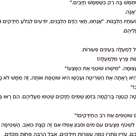
ְתַּמֵּשׁ בָּהּ רַק כְּשֶׁמַּמָּשׁ חַיָּבִים."
אָגָה.
ֹתָיו הַלְּבָנוֹת. "אֲנַחְנוּ, תָּאֵי הַדָּם הַלְּבָנִים, יוֹדְעִים לִבְלֹעַ חַיְדַּקִים 
לֵיהֶם.
 לְמַעְלָה בְּעֵינַיִם פְּעוּרוֹת.
עוֹת פָּרַץ מִלְמַעְלָה!
עֲצוּמָה. "מִישֶׁהוּ שׁוֹטֵף אֶת הַפֶּצַע!"
הִיא רָאֲתָה אֶת הַשְּׂרִיטָה וְעַכְשָׁו הִיא שׁוֹטֶפֶת אוֹתָהּ, זֶה מַמָּשׁ לֹא נָע
ב!"
ליטָה קְטַנָּה בָּרִקְמָה בִּזְמַן שֶׁמַּיִם חֲזָקִים שָׁטְפוּ מֵעֲלֵיהֶם. הֵם רָאוּ בְ
יִם שׁוֹטְפִים אֶת רֹב הַחַיְדַּקִים!"
שׁוּב לִשְׁטֹף פְּצָעִים עם מים וסבון אֲפִלּוּ אִם זֶה קְצָת כּוֹאֵב. הַשְּׁטִיפָה
בָם. עֲדַיִן נוֹתְרוּ כַּמָּה עֲשָׂרוֹת חַיְדַּקִים, אֲבָל הַרְבֵּה פָּחוֹת מִקֹּדֶם.