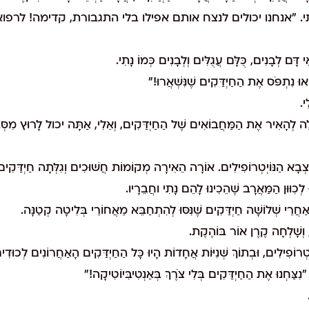
" קָרָא נָתִי. "אנחנו יכולים לנצח אותם אפילו בלי התגבורת, קדימה! 
ָּם לְבָנִים, כֻּלָּם עֲגֻלִּים וְלְבָנִים כְּמוֹ נָתִי.
ּ נִתְפֹּס אֶת הַחַיְדַּקִים שֶׁנִּשְׁאֲרוּ!"
י.
לָה לְהָאִיר אֶת הַמַּחֲבוֹאִים שֶׁל הַחַיְדַּקִים, וְאֵלִי, אַתָּה יכול לָרוּץ מִסְּבִ
צְבָא הַנּוֹיְטְרוֹפִילִים. אוֹרָה הֵאִירָה מְקוֹמוֹת חֲשׁוּכִים וְגִלְּתָה חַיְדַּקִים
 לְכִוּוּן הַמַּאֲרָב שֶׁהֵכִינוּ לָהֵם נָתִי וחֲבֵרָיו.
רֵי שְׁלוֹשָׁה חַיְדַּקִים שֶׁנִּסּוּ לְהִתְחַבֵּא מֵאֲחוֹרֵי בְּלִיטָה קְטַנָּה.
ְשָׁלְחָה קֶרֶן אוֹר בּוֹהֶקֶת.
ְטְרוֹפִילִים, וּבְתוֹךְ שְׁנִיּוֹת אֲחָדוֹת הָיוּ כָּל הַחַיְדַּקִים הָאַחֲרוֹנִים לְכוּדִי
ִצַּחְנוּ אֶת הַחַיְדַּקִים בְּלִי צֹרֶךְ בְּאַנְטִיבִּיוֹטִיקָה!"