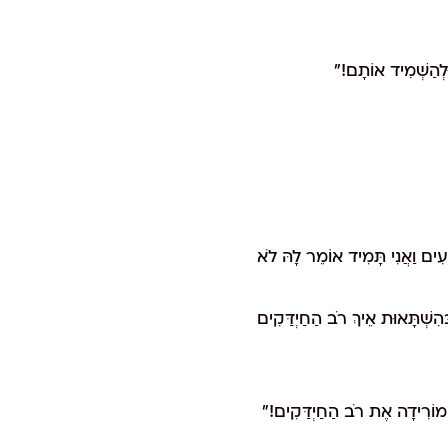
וּלְהַשְׁמִיד אוֹתָם!"
ִים וַאֲנִי תָּמִיד אוֹמֵר לָהּ לֹא
ּהִשְׁתָּאוּת אֵיךְ רֹב הַחַיְדַּקִים
 מוֹרִידָה אֶת רֹב הַחַיְדַּקִים!"