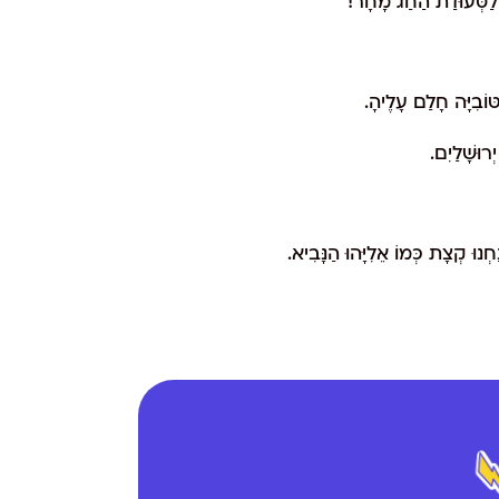
ַם לַסְּעוּדַת הַחַג מָחָר!"
וֹבִיָּה חָלַם עָלֶיהָ.
רוּשָׁלַיִם.
נוּ קְצָת כְּמוֹ אֵלִיָּהוּ הַנָּבִיא.