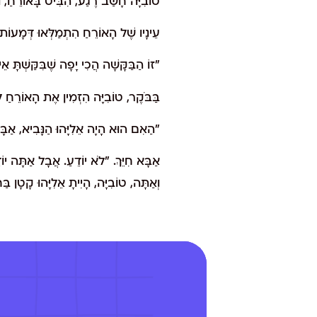
טוֹבִיָּה חָשַׁב רֶגַע, הִבִּיט בָּאוֹרֵחַ, ו
עֵינָיו שֶׁל הָאוֹרֵחַ הִתְמַלְּאוּ דְּמָעוֹת, ו
"זוֹ הַבַּקָּשָׁה הֲכִי יָפָה שֶׁבִּקַּשְׁתָּ
בַּבֹּקֶר, טוֹבִיָּה הִזְמִין אֶת הָאוֹרֵחַ ל
"הַאִם הוּא הָיָה אֵלִיָּהוּ הַנָּבִיא, אַבּ
אַבָּא חִיֵּךְ. "לֹא יוֹדֵעַ. אֲבָל אַתָּה יוֹ
וְאַתָּה, טוֹבִיָּה, הָיִיתָ אֵלִיָּהוּ קָטָן בַּ