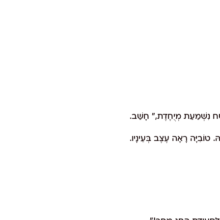
ְּטָח נִשְׁמַעַת מְיֻחֶדֶת," חָשַׁב.
הּ. טוֹבִיָּה רָאָה עֶצֶב בְּעֵינָיו.