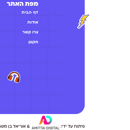
מפת האתר
דף הבית
אודות
צרו קשר
תקנון
פיתוח על ידי:
& אוריאל בן משה