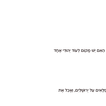
ג. הַאִם יֵשׁ מָקוֹם לְעוֹד יְהוּדִי אֶחָד
ְלָאִים עַל יְרוּשָׁלַיִם, וְאָכַל אֶת