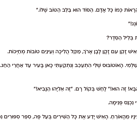
ֵרָאוֹת כְּמוֹ כָּל אָדָם. הַסּוֹד הוּא בַּלֵּב הַטּוֹב שֶׁלּוֹ."
נְג!"
ֹת בְּלֵיל הַסֵּדֶר?
שׁ זָקֵן עִם זָקָן לָבָן אָרֹךְ, מַקֵּל הֲלִיכָה וְעֵינַיִם טוֹבוֹת מְחַיְּכוֹת.
ַלְמִי. הָאוֹטוֹבּוּס שֶׁלִּי הִתְעַכֵּב וְנִתְקַעְתִּי כָּאן בָּעִיר עַד אַחֲרֵי הַחַ
"אַבָּא! זֶה הוּא!" לָחַשׁ בְּקוֹל רָם. "זֶה אֵלִיָּהוּ הַנָּבִיא!"
י נִכְנַס פְּנִימָה.
נָיו מֵהָאוֹרֵחַ. הָאִישׁ יָדַע אֶת כָּל הַשִּׁירִים בְּעַל פֶּה, סִפֵּר סִפּוּרִים נִפ