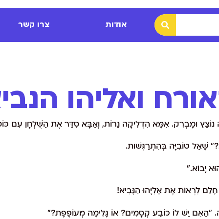
אודות
צרו קשר
ורח ואליהו הנבי
ה נוֹצֵץ וּמָבְרִק. אִמָּא הִדְלִיקָה נֵרוֹת, וְאַבָּא סִדֵּר אֶת הַשֻּׁלְחָן עִם כּוֹסוֹ
א?" שָׁאַל טוֹבִיָּה בְּהִתְרַגְּשׁוּת.
הוּא יָבוֹא."
ָלַם לִרְאוֹת אֶת אֵלִיָּהוּ הַנָּבִיא!
ָה. "הַאִם יֵשׁ לוֹ כּוֹבַע קְסָמִים? אוֹ גָּלִּימָה מְעוֹפֶפֶת?"