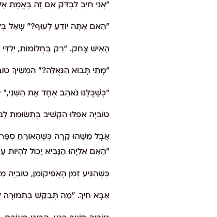
"אֲנִי חַיָּב לִבְדֹּק אִם זֶה בֶּאֱמֶת אֵלִ
"הַאִם אַתָּה יוֹדֵעַ לְעוּף?" שָׁאַל בְּל
הָאִישׁ צָחַק. "רַק בַּחֲלוֹמוֹת, יַלְדִּי 
"מָתַי תָּבוֹא הַגְּאֻלָּה?" הִמְשִׁיךְ טוֹבִ
"כְּשֶׁכֻּלָּנוּ נֹאהַב אֶחָד אֶת הַשֵּׁנִי," עָ
טוֹבִיָּה אֲפִלּוּ הִקְשִׁיב בְּתְשׂוּמַת לֵב 
אֲבָל מַשֶּׁהוּ קָרָה כְּשֶׁהָאוֹרֵחַ סִפֵּר שׁ
"הַאִם אֵלִיָּהוּ הַנָּבִיא יָכוֹל לִהְיוֹת 
כְּשֶׁהִגִּיעַ זְמַן הָאֲפִיקוֹמָן, טוֹבִיָּ
אַבָּא חִיֵּךְ. "מָה תְּבַקֵּשׁ בִּתְמוּרָה 