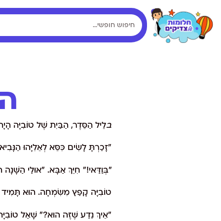
הא
ב
לֵיל הַסֵּדֶר, הַבַּיִת שֶׁל טוֹבִיָּה הָיָ
"זָכַרְתָּ לָשִׂים כִּסֵּא לְאֵלִיָּהוּ הַנָּבִי
"בְּוַדַּאי!" חִיֵּךְ אַבָּא. "אוּלַי הַשָּׁנָה 
טוֹבִיָּה קָפַץ מִשִּׂמְחָה. הוּא תָּמִיד ח
"אֵיךְ נֵדַע שֶׁזֶּה הוּא?" שָׁאַל טוֹבִיּ