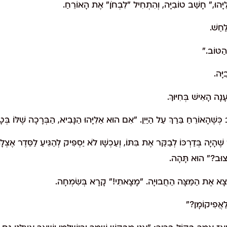
יָּהוּ," חָשַׁב טוֹבִיָּה, וְהִתְחִיל "לִבְחֹן" אֶת הָאוֹרֵחַ.
ַחַשׁ.
הַטּוֹב."
יָּה.
נָה הָאִישׁ בְּחִיּוּךְ.
כְּשֶׁהָאוֹרֵחַ בֵּרַךְ עַל הַיַּיִן. "אִם הוּא אֵלִיָּהוּ הַנָּבִיא, הַבְּרָכָה שֶׁלּוֹ ב
ֶהָיָה בְּדַרְכּוֹ לְבַקֵּר אֶת בִּתּוֹ, וְעַכְשָׁו לֹא יַסְפִּיק לְהַגִּיעַ לַסֵּדֶר אֶצְלָ
עָצוּב?" הוּא תָּהָה.
ה מָצָא אֶת הַמַּצָּה הַחֲבוּיָה. "מָצָאתִי!" קָרָא בְּשִׂמְחָה.
לַאֲפִיקוֹמָן?"