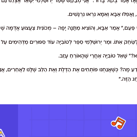
ְאָז אָמַר בְּקוֹל בָּרוּר: "אֲנִי מְבַקֵּשׁ שֶׁמַּר יְרוּשַׁלְמִי יִשָּׁאֵר אֶצְלֵנוּ גּ
ַאֲפִלּוּ אַבָּא וְאִמָּא נִרְאוּ נִרְגָּשִׁים.
 אֵי פַּעַם," אָמַר אַבָּא, וְהוֹצִיא מַתָּנָה יָפָה – מְכוֹנִית צַעֲצוּעַ אֲדֻמָּה שֶׁטּ
ְשַׂחֵק אִתּוֹ. וּמַר יְרוּשַׁלְמִי סִפֵּר לְטוֹבִיָּה עוֹד סִפּוּרִים מַדְהִימִים עַל יְ
ָא?" שָׁאַל טוֹבִיָּה אַחֲרֵי שֶׁהָאוֹרֵחַ עָזַב.
דֵעַ מָה? כְּשֶׁאֲנַחְנוּ פּוֹתְחִים אֶת הַדֶּלֶת וְאֶת הַלֵּב שֶׁלָּנוּ לַאֲחֵרִים, אֲנַחְ
חַג הַזֶּה."