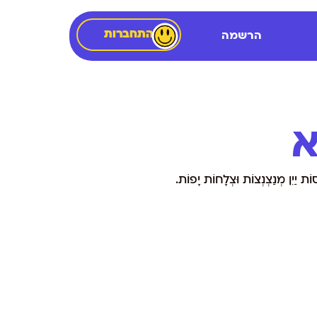
התחברות
הרשמה
א
ת יַיִן מְנַצְנְצוֹת וּצְלָחוֹת יָפוֹת.