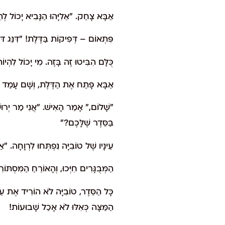
אַבָּא צָחַק. "אֵלִיָּהוּ הַנָּבִיא יָכוֹל לְה
פִּתְאוֹם – דְּפִיקוֹת בַּדֶּלֶת! "דִּנֵּג דּוֹ
כֻּלָּם הִבִּיטוּ זֶה בָּזֶה. מִי יָכוֹל לִהְיו
אַבָּא פָּתַח אֶת הַדֶּלֶת, וְשָׁם עָמַד אִי
"שָׁלוֹם," אָמַר הָאִישׁ. "אֲנִי מַר יְרוּשׁ
בַּסֵּדֶר שֶׁלָּכֶם?"
עֵינָיו שֶׁל טוֹבִיָּה נִפְתְּחוּ לִרְוָחָה. 
הַמְּבֻגָּרִים חִיְּכוּ, וְהָאוֹרֵחַ הַמִּסְתּוֹרִ
כָּל הַסֵּדֶר, טוֹבִיָּה לֹא הוֹרִיד אֶת עֵי
הַמַּצָּה כְּאִלּוּ לֹא אָכַל שָׁבוּעוֹת!