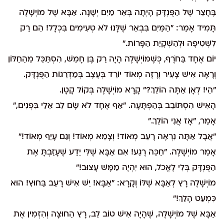
בֶּחָצֵר שֶׁל הַפֻּנְדָּק הָיְתָה בְּאֵר מַיִם יְשָׁנָה. אַבָּא שֶׁל מוֹיְשָׁלֶה
תָּמִיד אָמַר: "הַמַּיִם בִּבְאֵר שֶׁלָּנוּ לֹא טְעִימִים בִּכְלָל! הֵם רַק
לִשְׁטִיפָה וּלְהַשְׁקָיַת הַפָּרוֹת."
יוֹם אֶחָד בַּחֹרֶף, כְּשֶׁמּוֹיְשָׁלֶה הָיָה רַק בֶּן חָמֵשׁ, הִסְתַּכֵּל מֵהַחַלּוֹן
וְרָאָה אִישׁ צָעִיר וְרָזֶה מְאוֹד יוֹרֵד בְּעֶצֶב בְּמַדְרֵגוֹת הַפֻּנְדָּק.
"הֵי! לְאָן אַתָּה הוֹלֵךְ?" קָרָא מוֹיְשָׁלֶה בְּקוֹל קָטָן.
הָאִישׁ הִסְתּוֹבֵב בְּהַפְתָּעָה. "אַף אֶחָד לֹא שָׂם לֵב אֵלַי בִּפְנִים,"
אָמַר, "אָז אֲנִי הוֹלֵךְ."
"אֲבָל אַתָּה נִרְאֶה רָעֵב מְאוֹד! וְצָמֵא מְאוֹד! וְגַם עָיֵף מְאוֹד!"
אָמַר מוֹיְשָׁלֶה. "חַכֵּה רֶגַע! אִם אַבָּא שֶׁלִּי יֵדַע שֶׁעָזַבְתָּ אֶת
הַפֻּנְדָּק בְּלִי לֶאֱכֹל, הוּא יִהְיֶה מַמָּשׁ עָצוּב!"
מוֹיְשָׁלֶה רָץ לְאַבָּא שֶׁלּוֹ וְקָרָא: "אַבָּא! יֵשׁ אִישׁ רָעֵב בַּחוּץ! הוּא
כִּמְעַט הָלַךְ!"
אַבָּא שֶׁל מוֹיְשָׁלֶה, שֶׁהָיָה אִישׁ טוֹב לֵב, רָץ הַחוּצָה וְהִזְמִין אֶת