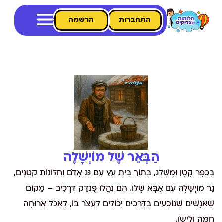
התחברות
הרשמה
הַבְּאֵר שֶׁל מוֹיְשָׁלֶה
בִּכְפָר קָטָן וּמֻשְׁלָג, בְּתוֹךְ בֵּית עֵץ עִם גַּג אָדֹם וְחַלּוֹנוֹת קְטַנִּים,
גָּר מוֹיְשָׁלֶה עִם אַבָּא שֶׁלּוֹ. הֵם נִהֲלוּ פֻּנְדַּק דְּרָכִים – מָקוֹם
שֶׁאֲנָשִׁים שֶׁנּוֹסְעִים בַּדְּרָכִים יְכוֹלִים לַעֲצֹר בּוֹ, לֶאֱכֹל אֲרוּחָה
חַמָּה וְלִישֹׁן.