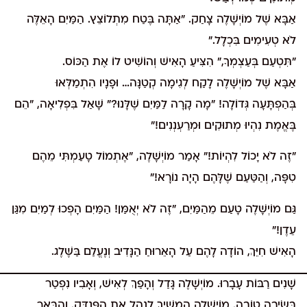
אַבָּא שֶׁל מוֹיְשָׁלֶה צָחַק. "אַתָּה בֶּטַח מִתְלוֹצֵץ. הַמַּיִם הָאֵלֶּה
לֹא טְעִימִים בִּכְלָל."
"תִּטְעַם בְּעַצְמְךָ," הִצִּיעַ הָאִישׁ וְהוֹשִׁיט לוֹ אֶת הַכּוֹס.
אַבָּא שֶׁל מוֹיְשָׁלֶה לָקַח לְגִימָה קְטַנָּה… וּפָנָיו הִתְמַלְּאוּ
בְּהַפְתָּעָה גְּדוֹלָה! "מָה קָרָה לַמַּיִם שֶׁלָּנוּ?" שָׁאַל בִּפְלִיאָה, "הֵם
בֶּאֱמֶת נִהְיוּ מְתוּקִים וּמְרַעְנְנִים!"
"זֶה לֹא יָכוֹל לִהְיוֹת!" אָמַר מוֹיְשָׁלֶה, "אֶתְמוֹל טָעַמְתִּי מֵהֶם
טִפָּה, וְהַטַּעַם שֶׁלָּהֶם הָיָה נוֹרָא!"
גַּם מוֹיְשָׁלֶה טָעַם מֵהַמַּיִם, "זֶה לֹא יְאֻמַּן! הַמַּיִם הָפְכוּ לְמַיִם מִגַּן
עֵדֶן!"
הָאִישׁ חִיֵּךְ, הוֹדָה לָהֶם עַל הָאֵרוּחַ הַנָּדִיב וְנֶעֱלַם בַּשֶּׁלֶג.
שָׁנִים רַבּוֹת עָבָרוּ. מוֹיְשָׁלֶה גָּדַל וְהָפַךְ לְאִישׁ, וְאָבִיו נִפְטַר
בְּשֵׂיבָה טוֹבָה. מוֹיְשָׁלֶה הִמְשִׁיךְ לְנַהֵל אֶת הַפֻּנְדָּק, וְהַבְּאֵר