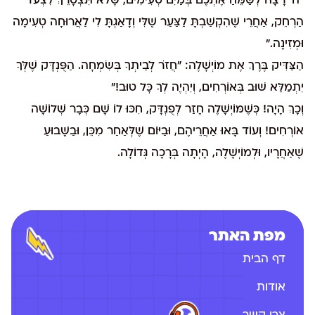
"ה' רָצָה לְשַׂמֵּחַ אֶתְכֶם בְּמַיִם טְעִימִים, שֶׁלֹּא תִּצְטָרֵךְ לִצְעֹד
הַרְחֵק, אַחֲרֵי שֶׁהִקְשַׁבְתָּ לַצַּעַר שֶׁלִּי וְדָאַגְתָּ לִי לַאֲרוּחָה טְעִימָה
וּמְזִינָה."
הַצַּדִּיק בֶּרֶךְ אֶת מוֹיְשָׁלֶה: "חֲזֹר לְבֵיתְךָ בְּשִׂמְחָה. הַפֻּנְדָּק שֶׁלְּךָ
יִתְמַלֵּא שׁוּב בְּאוֹרְחִים, וְיִהְיֶה לְךָ כָּל טוּב!"
וְכָךְ הָיָה! כְּשֶׁמּוֹיְשָׁלֶה חָזַר לְפֻנְדָּק, חִכּוּ לוֹ שָׁם כְּבָר שְׁלוֹשָׁה
אוֹרְחִים! וְעוֹד בָּאוּ אַחֲרֵיהֶם, וּבַיּוֹם שֶׁלְּאַחַר מִכֵּן, וּבַשָּׁבוּעַ
שֶׁאַחֲרָיו, וּלְמוֹיְשָׁלֶה, הָיְתָה בְּרָכָה גְּדוֹלָה.
מפת האתר
דף הבית
אודות