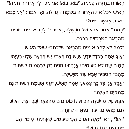
הָאוֹרֵחַ בַּחֲזָרָה פְּנִימָה. "בּוֹא, בּוֹא! אֲנִי מֵכִין לְךָ אֲרוּחָה חַמָּה!"
הָאִישׁ אָכַל אֶת הָאֲרוּחָה בְּשִׂמְחָה גְּדוֹלָה, וְאָז אָמַר: "אֲנִי צָמֵא
מְאוֹד, אֶפְשָׁר מַיִם?"
"בֶּטַח," אָמַר אַבָּא שֶׁל מוֹיְשָׁלֶה, וְאָמַר לוֹ לְהָבִיא מַיִם טוֹבִים
מֵהַבְּאֵר הַמֶּרְכָּזִית בַּכְּפָר.
"לָמָּה לֹא לְהָבִיא מַיִם מֵהַבְּאֵר שֶׁלָּכֶם?" שָׁאַל הָאִישׁ.
"אֵיךְ אַתָּה בִּכְלָל יוֹדֵעַ שֶׁיֵּשׁ לָנוּ בְּאֵר? יֵשׁ בִּבְאֵר שֶׁלָּנוּ בְּעָיָה!
הַמַּיִם שָׁם לֹא טְעִימִים! אֲנַחְנוּ נוֹתְנִים רַק לִבְהֵמוֹת לִשְׁתּוֹת
מֵהֶם" הִסְבִּיר אַבָּא שֶׁל מוֹיְשָׁלֶה.
"אֲבָל אֲנִי כָּל כָּךְ צָמֵא," אָמַר הָאִישׁ, "אֲנִי אֶשְׂמַח לִשְׁתּוֹת גַּם
מֵהַמַּיִם הָאֵלֶּה."
אַבָּא שֶׁל מוֹיְשָׁלֶה הֵבִיא לוֹ כּוֹס מַיִם מֵהַבְּאֵר שֶׁבֶּחָצֵר. הָאִישׁ
לָגַם מֵהַמַּיִם, וְעֵינָיו נִפְתְּחוּ לִרְוָחָה.
"וָאוּ!" קָרָא, "אֵלֶּה הַמַּיִם הֲכִי טְעִימִים שֶׁשָּׁתִיתִי מִיָּמַי! הֵם
מְתוּקִים כְּמוֹ דְּבַשׁ!"