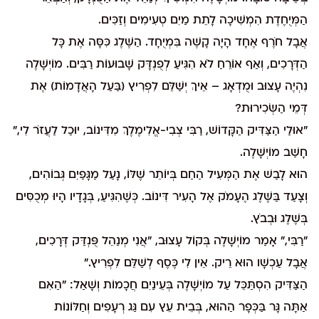
הַמְּיֻחֶדֶת הִמְשִׁיכָה לָתֵת מַיִם טְעִימִים וְזַכִּים.
אֲבָל חֹרֶף אֶחָד הָיָה קָשֶׁה בִּמְיֻחָד. הַשֶּׁלֶג כִּסָּה אֶת כָּל
הַדְּרָכִים, וְאַף אוֹרֵחַ לֹא הִגִּיעַ לְפֻנְדָּק שָׁבוּעוֹת רַבִּים. מוֹיְשָׁלֶה
נִהְיֶה עָצוּב וּמֻדְאָג – אֵיךְ יְשַׁלֵּם לִפְרִיץ (בַּעַל הָאֲדָמוֹת) אֶת
דְּמֵי הַשְּׂכִירוּת?
"אוּלַי הַצַּדִּיק הַקָּדוֹשׁ, רַבִּי צְבִי-אֱלִימֶלֶךְ מִדִּינוֹב, יוּכַל לַעֲזֹר לִי,"
חָשַׁב מוֹיְשָׁלֶה.
הוּא לָבַשׁ אֶת הַמְּעִיל הַחַם בְּיוֹתֵר שֶׁלּוֹ, נָעַל מַגָּפַיִם גְּבוֹהִים,
וְצָעַד בַּשֶּׁלֶג הֶעָמֹק אֶל הָעִיר דִּינוֹב. כְּשֶׁהִגִּיעַ, בְּגָדָיו הָיוּ מְכֻסִּים
בְּשֶׁלֶג וּבְבֹץ.
"רַבִּי," אָמַר מוֹיְשָׁלֶה בְּקוֹל עָצוּב, "אֲנִי מְנַהֵל פֻּנְדַּק דְּרָכִים,
אֲבָל עַכְשָׁו הוּא רֵיק. אֵין לִי כֶּסֶף לְשַׁלֵּם לִפְרִיץ."
הַצַּדִּיק הִסְתַּכֵּל עַל מוֹיְשָׁלֶה בְּעֵינַיִם חֲכָמוֹת וְשָׁאַל: "הַאִם
אַתָּה גָּר בַּכְּפָר הַהוּא, בְּבֵית עֵץ עִם גַּג רְעָפִים וְחַלּוֹנוֹת