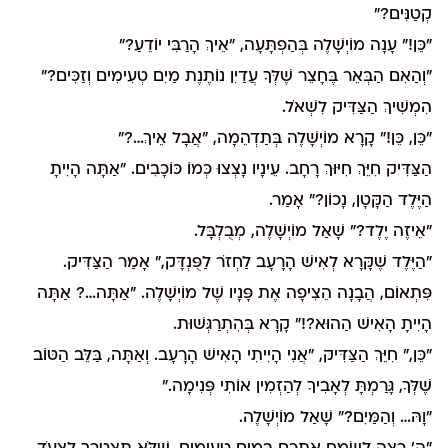
קְטַנִּים?"
"כֵּן!" עָנָה מוֹיְשָׁלֶה בְּהַפְתָּעָה, "אֵיךְ הָרַבִּי יוֹדֵעַ?"
"וְהַאִם הַבְּאֵר בֶּחָצֵר שֶׁלְּךָ עֲדַיִן נוֹתֶנֶת מַיִם טְעִימִים וְזַכִּים?"
הִמְשִׁיךְ הַצַּדִּיק לִשְׁאֹל.
"כֵּן, כֵּן!" קָרָא מוֹיְשָׁלֶה בְּתַדְהֵמָה, "אֲבָל אֵיךְ…?"
הַצַּדִּיק חִיֵּךְ חִיּוּךְ רָחָב. עֵינָיו נָצְצוּ כְּמוֹ כּוֹכָבִים. "אַתָּה הָיִיתָ
הַיֶּלֶד הַקָּטָן, נָכוֹן?" אָמַר.
"אֵיזֶה יֶלֶד?" שָׁאַל מוֹיְשָׁלֶה, מְבֻלְבָּל.
"הַיֶּלֶד שֶׁקָּרָא לְאִישׁ הָרָעָב לַחְזֹר לַפֻּנְדָּק," אָמַר הַצַּדִּיק.
פִּתְאוֹם, הֲבָנָה הֵצִיפָה אֶת פָּנָיו שֶׁל מוֹיְשָׁלֶה. "אַתָּה…? אַתָּה
הָיִיתָ הָאִישׁ הַהוּא?!" קָרָא בְּהִתְרַגְּשׁוּת.
"כֵּן," חִיֵּךְ הַצַּדִּיק, "אֲנִי הָיִיתִי הָאִישׁ הָרָעָב. וְאַתָּה, בַּלֵּב הַטּוֹב
שֶׁלְּךָ, גָּרַמְתָּ לְאָבִיךָ לְהַזְמִין אוֹתִי פְּנִימָה."
"וָהּ… וְהַמַּיִם?" שָׁאַל מוֹיְשָׁלֶה.