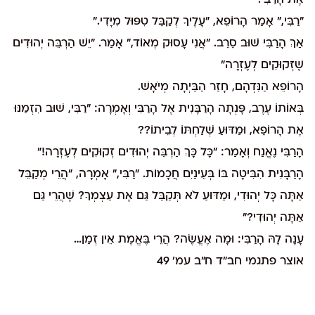
אֶת הָרַבִּי.
"רַבִּי," אָמַר הָרוֹפֵא, "עָלֶיךָ לְקַבֵּל טִפּוּל מִיָּדִי."
אַךְ הָרַבִּי שׁוּב סֵרֵב. "אֲנִי עָסוּק מְאוֹד," אָמַר. "יֵשׁ הַרְבֵּה יְהוּדִים
שֶׁזְּקוּקִים לְעֶזְרָה"
הָרוֹפֵא הַנִּדְהָם, חָזַר הַבַּיְתָה מְיֹאָשׁ.
בְּאוֹתוֹ עֶרֶב, פָּנְתָה הָרַבָּנִית אֶל הָרַבִּי וְאָמְרָה: "רַבִּי, שׁוּב הִזְמַנּוּ
אֶת הָרוֹפֵא, וּמַדּוּעַ שְׁלַחְתּוֹ לְבֵיתוֹ??
הָרַבִּי נֶאֱנַח וְאָמַר: "כָּל כָּךְ הַרְבֵּה יְהוּדִים זְקוּקִים לְעֶזְרָה!"
הָרַבָּנִית הִבִּיטָה בּוֹ בְּעֵינַיִם חֲכָמוֹת. "רַבִּי," אָמְרָה, "הֲרֵי מְקַבֵּל
אַתָּה כָּל יְהוּדִי, וּמַדּוּעַ לֹא תְּקַבֵּל גַּם אֶת עַצְמְךָ? שֶׁהֲרֵי גַּם
אַתָּה יְהוּדִי?"
עָנָה לָהּ הָרַבִּי: וּמָה אֶעֱשֶׂה? הֲרֵי בֶּאֱמֶת אֵין זְמַן…
אוצר פתגמי חב"ד ח"ב עמ' 49