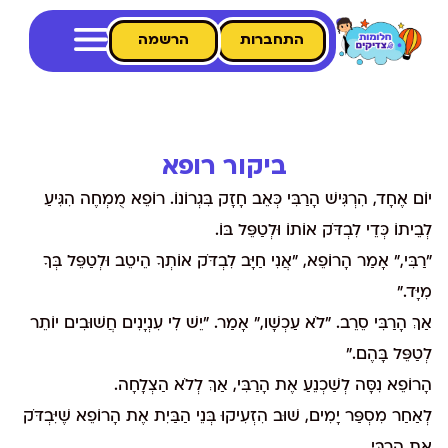
התחברות
הרשמה
ביקור רופא
יוֹם אֶחָד, הִרְגִּישׁ הָרַבִּי כְּאֵב חָזָק בִּגְרוֹנוֹ. רוֹפֵא מֻמְחֶה הִגִּיעַ
לְבֵיתוֹ כְּדֵי לִבְדֹּק אוֹתוֹ וּלְטַפֵּל בּוֹ.
"רַבִּי," אָמַר הָרוֹפֵא, "אֲנִי חַיָּב לִבְדֹּק אוֹתְךָ הֵיטֵב וּלְטַפֵּל בְּךָ
מִיָּד."
אַךְ הָרַבִּי סֵרֵב. "לֹא עַכְשָׁו," אָמַר. "יֵשׁ לִי עִנְיָנִים חֲשׁוּבִים יוֹתֵר
לְטַפֵּל בָּהֶם."
הָרוֹפֵא נִסָּה לְשַׁכְנֵעַ אֶת הָרַבִּי, אַךְ לְלֹא הַצְלָחָה.
לְאַחַר מִסְפַּר יָמִים, שׁוּב הִזְעִיקוּ בְּנֵי הַבַּיִת אֶת הָרוֹפֵא שֶׁיִּבְדֹּק