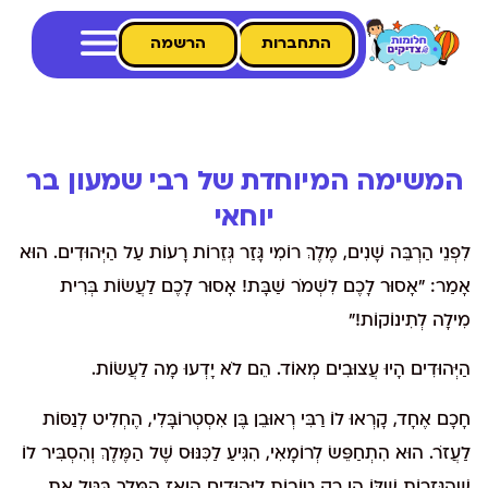
התחברות
הרשמה
המשימה המיוחדת של רבי שמעון בר
יוחאי
לִפְנֵי הַרְבֵּה שָׁנִים, מֶלֶךְ רוֹמִי גָּזַר גְּזֵרוֹת רָעוֹת עַל הַיְּהוּדִים. הוּא
אָמַר: "אָסוּר לָכֶם לִשְׁמֹר שַׁבָּת! אָסוּר לָכֶם לַעֲשׂוֹת בְּרִית
מִילָה לְתִינוֹקוֹת!"
הַיְּהוּדִים הָיוּ עֲצוּבִים מְאוֹד. הֵם לֹא יָדְעוּ מָה לַעֲשׂוֹת.
חָכָם אֶחָד, קָרְאוּ לוֹ רַבִּי רְאוּבֵן בֶּן אִסְטְרוֹבָּלִי, הֶחְלִיט לְנַסּוֹת
לַעֲזֹר. הוּא הִתְחַפֵּשׂ לְרוֹמָאִי, הִגִּיעַ לַכִּנּוּס שֶׁל הַמֶּלֶךְ וְהִסְבִּיר לוֹ
שֶׁהַגְּזֵרוֹת שֶׁלּוֹ הֵן רַק טוֹבוֹת לַיְּהוּדִים הואז הַמֶּלֶךְ בִּטֵּל אֶת