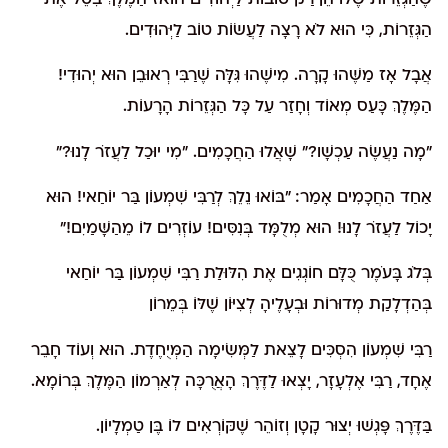
הַגְּזֵרוֹת, כִּי הוּא לֹא רָצָה לַעֲשׂוֹת טוֹב לַיְּהוּדִים.
אֲבָל אָז מַשֶּׁהוּ קָרָה. מִישֶׁהוּ גִּלָּה שֶׁרַבִּי רְאוּבֵן הוּא יְהוּדִי!
הַמֶּלֶךְ כָּעַס מְאוֹד וְחָזַר עַל כָּל הַגְּזֵרוֹת הָרָעוֹת.
"מָה נַעֲשֶׂה עַכְשָׁו?" שָׁאֲלוּ הַחֲכָמִים. "מִי יוּכַל לַעֲזֹר לָנוּ?"
אַחַד הַחֲכָמִים אָמַר: "בּוֹאוּ נֵלֵךְ לְרַבִּי שִׁמְעוֹן בַּר יוֹחַאי! הוּא
יָכוֹל לַעֲזֹר לָנוּ! הוּא מְלֻמָּד בְּנִסִּים! עוֹזְרִים לוֹ מֵהַשָּׁמַיִם!"
בְּלֹג בָּעֹמֶר כֻּלָּם חוֹגְגִים אֶת הִלּוּלַת רַבִּי שִׁמְעוֹן בַּר יוֹחַאי
בְּהַדְלָקַת מְדוּרוֹת וּבְעָלֶיהָ לְצִיּוֹן שֶׁלּוֹ בְּמֵרוֹן
רַבִּי שִׁמְעוֹן הִסְכִּים לָצֵאת לַמְּשִׂימָה הַמְּיֻחֶדֶת. הוּא וְעוֹד חָבֵר
אֶחָד, רַבִּי אֶלְעָזָר, יָצְאוּ לַדֶּרֶךְ הָאֲרֻכָּה לְאַרְמוֹן הַמֶּלֶךְ בְּרוֹמָא.
בַּדֶּרֶךְ פָּגְשׁוּ יְצוּר קָטָן וְזוֹהֵר שֶׁקּוֹרְאִים לוֹ בֶּן טַמְלָיוֹן.