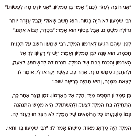
"אֲנִי רוֹצֶה לַעֲזֹר לָכֶם," אָמַר בֶּן טַמְלִיּוֹן. "אֲנִי יוֹדֵעַ מָה לַעֲשׂוֹת!"
רַבִּי שִׁמְעוֹן לֹא הָיָה בָּטוּחַ. הוּא חָשַׁב שֶׁאוּלַי יְקַבֵּל עֶזְרָה יוֹתֵר
גְּדוֹלָה מִשָּׁמַיִם. אֲבָל בַּסּוֹף הוּא אָמַר: "בְּסֵדֶר, תָּבוֹא אִתָּנוּ."
לִפְנֵי שֶׁהֵם הִגִּיעוּ לְאַרְמוֹן הַמֶּלֶךְ, רַבִּי שִׁמְעוֹן חָשַׁב עַל תָּכְנִית
חָכְמָה. הוּא פָּנָה לְבֶן טַמְלִיּוֹן וְאָמַר: "יֵשׁ לִי רַעֲיוֹן! לֵךְ אֶל
הָאַרְמוֹן וְהִכָּנֵס בְּבַת שֶׁל הַמֶּלֶךְ. תִּגְרֹם לָהּ לְהִשְׁתַּגֵּעַ, לִצְעֹק,
וּלְהִתְנַהֵג מַמָּשׁ מוּזָר. אַחַר כָּךְ, כַּאֲשֶׁר יִקְרְאוּ לִי, אוֹמֵר לְךָ
לָצֵאת מִמֶּנָּה, וְהִיא תִּהְיֶה בְּרִיאָה שׁוּב."
בֶּן טַמְלִיּוֹן הִסְכִּים מִיָּד וְהָלַךְ אֶל הָאַרְמוֹן. זְמַן קָצָר אַחַר כָּךְ,
הִתְחִילָה בַּת הַמֶּלֶךְ לִצְעֹק וּלְהִשְׁתּוֹלֵל. הִיא מַמָּשׁ הִתְנַהֲגָה
כְּמוֹ מְשֻׁגַּעַת! כָּל הָרוֹפְאִים שֶׁל הַמֶּלֶךְ לֹא הִצְלִיחוּ לַעֲזֹר לָהּ.
הַמֶּלֶךְ הָיָה מֻדְאָג מְאוֹד. מִישֶׁהוּ אָמַר לוֹ: "רַבִּי שִׁמְעוֹן בֶּן יוֹחַאי,