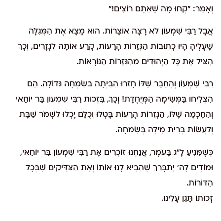
וְאָמַר: "קְחוּ מָה שֶׁאַתֶּם רוֹצִים!"
אֲבָל רַבִּי שִׁמְעוֹן לֹא רָצָה אוֹצָרוֹת. הוּא מָצָא אֶת הַמְּגִלָּה
שֶׁעָלֶיהָ הָיוּ כְּתוּבוֹת הַגְּזֵרוֹת הָרָעוֹת, קָרַע אוֹתָהּ לִגְזָרִים, וְכָךְ
הִצִּיל אֶת כָּל הַיְּהוּדִים מֵהַגְּזֵרוֹת הַנּוֹרָאוֹת.
רַבִּי שִׁמְעוֹן וְהֶחָבֵר שֶׁלּוֹ חָזְרוּ הַבַּיְתָה בְּשִׂמְחָה גְּדוֹלָה. הֵם
הִצְלִיחוּ בַּמְּשִׂימָה הַמְּיֻחֶדֶת! וְכָךְ, בִּזְכוּת רַבִּי שִׁמְעוֹן בַּר יוֹחַאי
וְהַחָכְמָה שֶׁלּוֹ, הַגְּזֵרוֹת הָרָעוֹת בָּטְלוּ וְכֻלָּם יָכְלוּ לִשְׁמֹר שַׁבָּת
וְלַעֲשׂוֹת בְּרִית מִילָה בְּשִׂמְחָה.
כְּשֶׁמַּגִּיעַ לָ"ג בָּעֹמֶר, אֲנַחְנוּ זוֹכְרִים אֶת רַבִּי שִׁמְעוֹן בַּר יוֹחַאי,
וּמוֹדִים לָה' יִתְבָּרַךְ שֶׁהֵבִיא לָנוּ אוֹתוֹ וְאֶת הַצַּדִּיקִים שֶׁבְּכָל
הַדּוֹרוֹת.
זְכוּתוֹ תָּגֵן עָלֵינוּ.