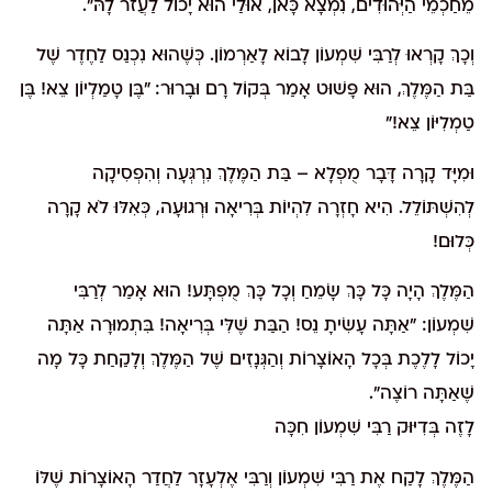
מֵחַכְמֵי הַיְּהוּדִים, נִמְצָא כָּאן, אוּלַי הוּא יָכוֹל לַעֲזֹר לָהּ".
וְכָךְ קָרְאוּ לְרַבִּי שִׁמְעוֹן לָבוֹא לָאַרְמוֹן. כְּשֶׁהוּא נִכְנַס לַחֶדֶר שֶׁל
בַּת הַמֶּלֶךְ, הוּא פָּשׁוּט אָמַר בְּקוֹל רָם וּבָרוּר: "בֶּן טָמַלְיוֹן צֵא! בֶּן
טַמְלִיּוֹן צֵא!"
וּמִיָּד קָרָה דָּבָר מֻפְלָא – בַּת הַמֶּלֶךְ נִרְגְּעָה וְהִפְסִיקָה
לְהִשְׁתּוֹלֵל. הִיא חָזְרָה לִהְיוֹת בְּרִיאָה וּרְגוּעָה, כְּאִלּוּ לֹא קָרָה
כְּלוּם!
הַמֶּלֶךְ הָיָה כָּל כָּךְ שָׂמֵחַ וְכָל כָּךְ מֻפְתָּע! הוּא אָמַר לְרַבִּי
שִׁמְעוֹן: "אַתָּה עָשִׂיתָ נֵס! הַבַּת שֶׁלִּי בְּרִיאָה! בִּתְמוּרָה אַתָּה
יָכוֹל לָלֶכֶת בְּכָל הָאוֹצָרוֹת וְהַגְּנָזִים שֶׁל הַמֶּלֶךְ וְלָקַחַת כָּל מָה
שֶׁאַתָּה רוֹצֶה".
לָזֶה בְּדִיּוּק רַבִּי שִׁמְעוֹן חִכָּה
הַמֶּלֶךְ לָקַח אֶת רַבִּי שִׁמְעוֹן וְרַבִּי אֶלְעָזָר לַחֲדַר הָאוֹצָרוֹת שֶׁלּוֹ