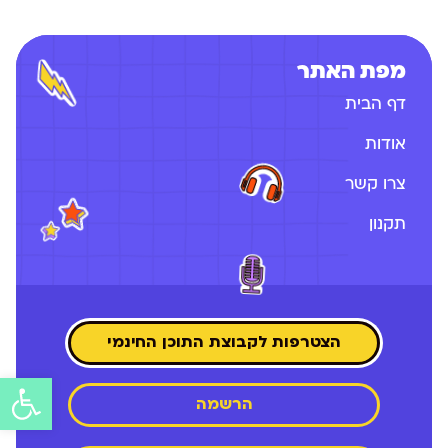
מפת האתר
דף הבית
אודות
צרו קשר
תקנון
הצטרפות לקבוצת התוכן החינמי
פתח
הרשמה
סרג