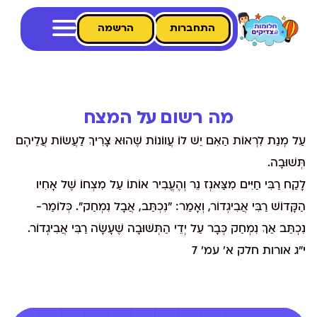
התחברות
הרשמה
מה רשום על המצח
עַל מְנַת לִרְאוֹת הַאִם יֵשׁ לוֹ עֲווֹנוֹת שֶׁהוּא צָרִיךְ לַעֲשׂוֹת עֲלֵיהֶם
תְּשׁוּבָה.
לָקַח רַבִּי חַיִּים מִצַּאנְז נֵר וְהֶעֱבִיר אוֹתוֹ עַל מִצְחוֹ שֶׁל אָחִיו
הַקָּדוֹשׁ רַבִּי אֲבִיגְדוֹר, וְאָמַר: "נִכְתַּב, אֲבָל נִמְחַק". כְּלוֹמַר-
נִכְתַּב אַךְ נִמְחַק כְּבָר עַל יְדֵי הַתְּשׁוּבָה שֶׁעָשָׂה רַבִּי אֲבִיגְדוֹר.
י"ג אורות חלק א' עמ' 7