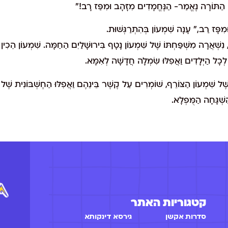
י הַתּוֹרָה נֶאֱמַר- הַנֶּחֱמָדִים מִזָּהָב וּמִפַּז רָב!"
מִפָּז רַב," עָנָה שִׁמְעוֹן בְּהִתְרַגְּשׁוּת.
 נִשְׁאֲרָה מִשְׁפַּחְתּוֹ שֶׁל שִׁמְעוֹן נָטָף בִּירוּשָׁלַיִם הַחַמָּה. שִׁמְעוֹן הֵכִין 
ְכָל הַיְּלָדִים וַאֲפִלּוּ שִׂמְלָה חֲדָשָׁה לְאִמָּא.
 וְשֶׁל שִׁמְעוֹן הַצּוֹרֵף, שׁוֹמְרִים עַל קֶשֶׁר בֵּינֵהֶם וַאֲפִלּוּ הַחֶשְׁבּוֹנִית שֶׁ
ַשְׁגָּחָה הַמֻּפְלָא.
קטגוריות האתר
סדרות אקשן
גירסא דינקותא