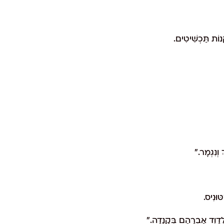
נוֹת תַּכְשִׁיטִים.
 וְנִגְמָר."
ּוּנִיס.
ְדָוִד אַבְרָהָם בְּקָנָדָה."