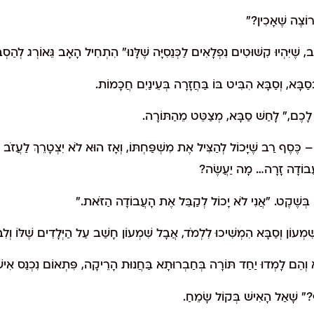
וֹצֶה שֶׁאָכִין?"
 שֶׁיִּהְיוּ קִשּׁוּטִים נִפְלָאִים לַכְּנֵסִיָּה שֶׁלָּנוּ" הִתְחִיל הָאָב גֵּאוֹרְג לְהַסְב
ְסַבָּא, וְסַבָּא הִבִּיט בּוֹ בַּחֲזָרָה בְּעֵינַיִם חֲכָמוֹת.
 לָכֶם," לָחַשׁ סַבָּא, מְצַטֵּט מֵהַתּוֹרָה.
 כֶּסֶף רַב שֶׁיָּכוֹל לְהַצִּיל אֶת מִשְׁפַּחְתּוֹ, וְאָז הוּא לֹא יִצְטָרֵךְ לַעֲזֹב אֶ
עֲבוֹדָה זָרָה… מָה יַעֲשֶׂה?
בְּשֶׁקֶט. "אֲנִי לֹא יָכוֹל לְקַבֵּל אֶת הָעֲבוֹדָה הַזֹּאת."
ְעוֹן וְסַבָּא הִמְשִׁיכוּ לִלְמֹד, אֲבָל שִׁמְעוֹן חָשַׁב עַל הַיְּלָדִים שֶׁלּוֹ וְלִבּ
א וְהֵם לָמְדוּ יַחַד תּוֹרָה בְּחַבְרוּתָא בַּחֲנוּת הָרֵיקָה, פִּתְאוֹם נִכְנַס אִישׁ
?" שָׁאַל הָאִישׁ בְּקוֹל שָׂמֵחַ.