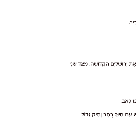
ִּיר.
ת יְרוּשָׁלַיִם הַקְּדוֹשָׁה. מִצַּד שֵׁנִי
וֹ כָּאַב.
 עִם חִיּוּךְ רָחָב וָתִיק גָּדוֹל.