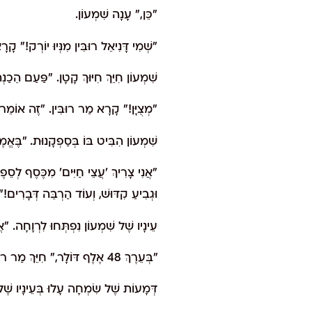
"כֵּן," עָנָה שִׁמְעוֹן.
"שְׁמִי דָּנִיאֵל רוּבִּין מִנְּיוּ יוֹרְק!" קָ
שִׁמְעוֹן חִיֵּךְ חִיּוּךְ קָטָן. "פַּעַם הֵכַ
"מְצֻיָּן!" קָרָא מַר רוּבִּין. "זֶה אוֹמֵר שׁ
שִׁמְעוֹן הִבִּיט בּוֹ בְּסַפְקָנוּת. "בֶּא
"אֲנִי צָרִיךְ 'עֲצֵי חַיִּים' מִכֶּסֶף לְסֵפֶ
וּגְבִיעַ קִדּוּשׁ, וְעוֹד הַרְבֵּה דְּבָרִים!"
עֵינָיו שֶׁל שִׁמְעוֹן נִפְתְּחוּ לִרְוָחָה. 
"בְּעֵרֶךְ 48 אֶלֶף דּוֹלָר," חִיֵּךְ מַר רוּבִּין וְהוֹצִיא מִתִּיקוֹ חֲבִילַת שְׁטָרוֹת. "הִנֵּה 10,000 דּוֹלָר כְּמִקְדָּמָה. אֶפְשָׁר לְהַתְחִיל מִיָּד?"
דְּמָעוֹת שֶׁל שִׂמְחָה עָלוּ בְּעֵינָיו שֶׁל