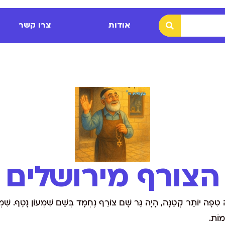
אודות
צרו קשר
הצורף מירושלים
ָלַיִם הָיְתָה טִפָּה יוֹתֵר קְטַנָּה, הָיָה גָּר שָׁם צוֹרֵף נֶחְמָד בְּשֵׁם שִׁמְעוֹן נָטָף. ש
ָמוֹת.