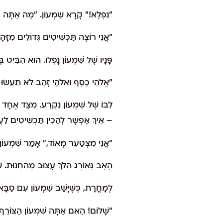
"נִפְלָא!" קָרָא שִׁמְעוֹן. "מָה אַתָּה ר
"אֲנִי רוֹצֶה תַּכְשִׁיטִים גְּדוֹלִים מִזָּהָב,
פָּנָיו שֶׁל שִׁמְעוֹן נָפְלוּ. הוּא הִבִּיט בּ
"אֱלֹהֵי כֶסֶף וֵאלֹהֵי זָהָב לֹא תַעֲשׂוּ
לִבּוֹ שֶׁל שִׁמְעוֹן נִקְרַע. מִצַּד אֶחָד –
– אֵיךְ אֶפְשָׁר לְהָכִין תַּכְשִׁיטִים לַ
"אֲנִי מִצְטַעֵר מְאוֹד," אָמַר שִׁמְעוֹן 
הָאָב גֵּאוֹרְג הָלַךְ עָצוּב מֵהַחֲנוּת. שִׁמ
לְמָחֳרָת, כְּשֶׁיָּשַׁב שִׁמְעוֹן עִם סַבָּ
"שָׁלוֹם! הַאִם אַתָּה שִׁמְעוֹן הַצּוֹרֵף