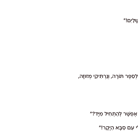
ָׁלַיִם!"
סֵפֶר תּוֹרָה, וְנַרְתִּיקֵי מְזוּזָה,
ִּי עִם סַבָּא הַיָּקָר!"