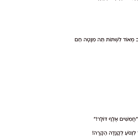
ַב מְאוֹד לִשְׁתּוֹת תֵּה מִנָּטָה חַם
"חֲמִשִּׁים אֶלֶף דּוֹלָר!"
 לִנְסֹעַ לְקָנָדָה הַקָּרָה!