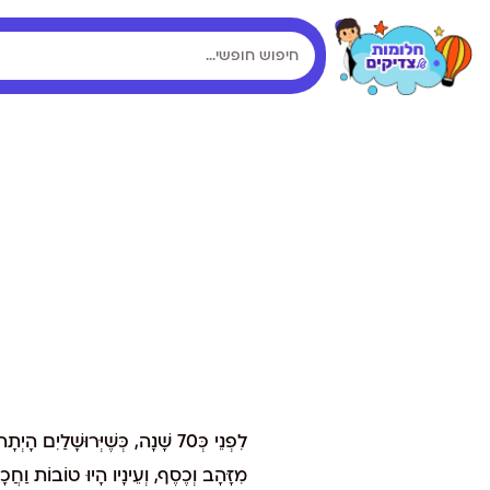
לִפְנֵי כְּ70 שָׁנָה, כְּשֶׁיְּרוּשׁ
מִזָּהָב וְכֶסֶף, וְעֵינָיו הָיוּ טוֹבוֹת וַחֲכ