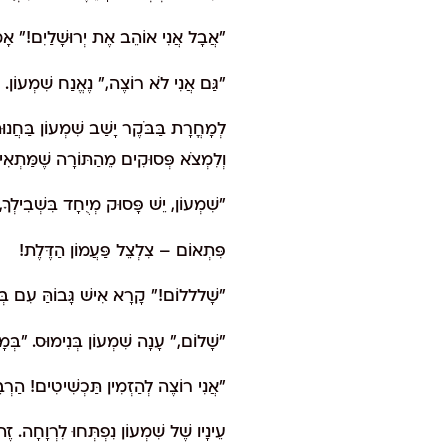
"אֲבָל אֲנִי אוֹהֵב אֶת יְרוּשָׁלַיִם!" אָמַ
"גַּם אֲנִי לֹא רוֹצֶה," נֶאֱנַח שִׁמְעוֹן
לְמָחֳרָת בַּבֹּקֶר יָשַׁב שִׁמְעוֹן בַּחֲנ
וְלִמְצֹא פְּסוּקִים מֵהַתּוֹרָה שֶׁמַּתְאִי
"שִׁמְעוֹן, יֵשׁ פָּסוּק מְיֻחָד בִּשְׁ
פִּתְאוֹם – צִלְצֵל פַּעֲמוֹן הַדֶּלֶת!
"שָׁלללוֹם!" קָרָא אִישׁ גָּבוֹהַּ עִם בְּגָ
"שָׁלוֹם," עָנָה שִׁמְעוֹן בְּנִימוּס. "בְּ
"אֲנִי רוֹצֶה לְהַזְמִין תַּכְשִׁיטִים! הַר
עֵינָיו שֶׁל שִׁמְעוֹן נִפְתְּחוּ לִרְוָחָה. ז