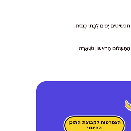
תַּכְשִׁיטִים יָפִים לְבָתֵּי כְּנֶסֶת,
ל הַתַּשְׁלוּם הָרִאשׁוֹן נִשְׁאֲרָה
הצטרפות לקבוצת התוכן
החינמי