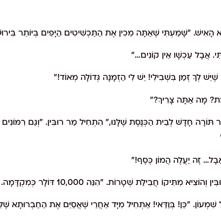
רָא הָאִישׁ. "שָׁמַעְתִּי שֶׁאַתָּה מֵכִין אֶת הַתַּכְשִׁיטִים הַיָּפִים בְּיוֹתֵר בִּירוּש
נְתִּי. אֲבָל עַכְשָׁו אֵין קוֹנִים…"
ֶיֵּשׁ לְךָ זְמַן בִּשְׁבִילִי! יֵשׁ לִי הַזְמָנָה גְּדוֹלָה מְאוֹד!"
ֱמֶת? מָה אַתָּה צָרִיךְ?"
ר תּוֹרָה חָדָשׁ לְבֵית הַכְּנֶסֶת שֶׁלָּנוּ," הִתְחִיל מַר רוּבִּין. "וְגַם רִמּוֹנִים לְ
"אֲבָל… זֶה יַעֲלֶה הֲמוֹן כֶּסֶף!"
 שִׁמְעוֹן. "כֵּן! בְּוַדַּאי! אַתְחִיל מִיָּד אַחֲרֵי שֶׁאֲסַיֵּם אֶת הַחַבְרוּתָא שֶׁל