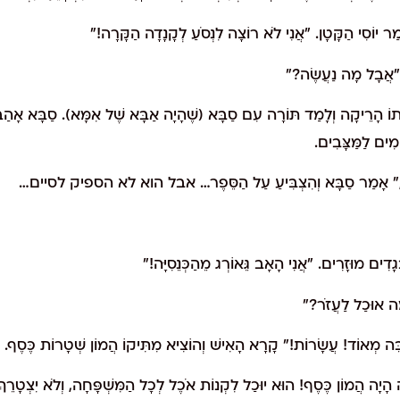
ר יוֹסִי הַקָּטָן. "אֲנִי לֹא רוֹצָה לִנְסֹעַ לְקָנָדָה הַקָּרָה!"
. "אֲבָל מָה נַעֲשֶׂה?"
וּתוֹ הָרֵיקָה וְלָמַד תּוֹרָה עִם סַבָּא (שֶׁהָיָה אַבָּא שֶׁל אִמָּא). סַבָּא אָה
מִים לַמַּצָּבִים.
בִילְךָ," אָמַר סַבָּא וְהִצְבִּיעַ עַל הַסֵּפֶר… אבל הוא לא הספיק לסיים…
דִים מוּזָרִים. "אֲנִי הָאָב גֵּאוֹרְג מֵהַכְּנֵסִיָּה!"
מָה אוּכַל לַעֲזֹר?"
ְבֵּה מְאוֹד! עֲשָׂרוֹת!" קָרָא הָאִישׁ וְהוֹצִיא מִתִּיקוֹ הֲמוֹן שְׁטָרוֹת כֶּסֶף. 
ֶה הָיָה הֲמוֹן כֶּסֶף! הוּא יוּכַל לִקְנוֹת אֹכֶל לְכָל הַמִּשְׁפָּחָה, וְלֹא יִצְטָרֵךְ