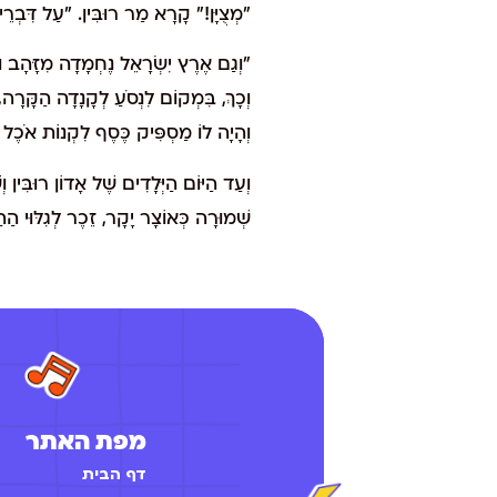
"מְצֻיָּן!" קָרָא מַר רוּבִּין. "עַל דִּבְרֵ
"וְגַם אֶרֶץ יִשְׂרָאֵל נֶחְמָדָה מִזָּהָב וּ
וְכָךְ, בִּמְקוֹם לִנְסֹעַ לְקָנָדָה הַקָּרָה,
וְהָיָה לוֹ מַסְפִּיק כֶּסֶף לִקְנוֹת אֹכֶל ל
וְעַד הַיּוֹם הַיְּלָדִים שֶׁל אָדוֹן רוּבִּין
שְׁמוּרָה כְּאוֹצָר יָקָר, זֵכֶר לְגִלּוּי הַה
מפת האתר
דף הבית