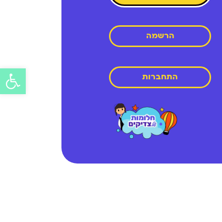
הרשמה
התחברות
פתח
סרג
נגיש