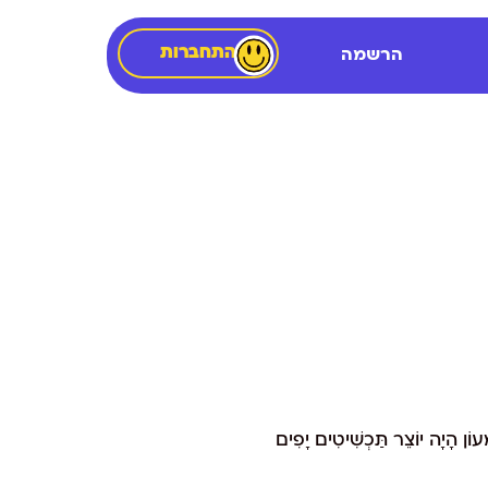
התחברות
הרשמה
ִׁמְעוֹן הָיָה יוֹצֵר תַּכְשִׁיטִים יָפִים