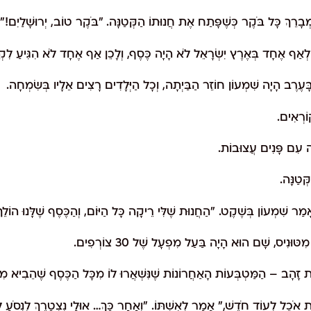
ָרֵךְ כָּל בֹּקֶר כְּשֶׁפָּתַח אֶת חֲנוּתוֹ הַקְּטַנָּה. "בֹּקֶר טוֹב, יְרוּשָׁלַיִם!"
לְאַף אֶחָד בְּאֶרֶץ יִשְׂרָאֵל לֹא הָיָה כֶּסֶף, וְלָכֵן אַף אֶחָד לֹא הִגִּיעַ לִקְ
ָּעֶרֶב הָיָה שִׁמְעוֹן חוֹזֵר הַבַּיְתָה, וְכָל הַיְּלָדִים רָצִים אֵלָיו בְּשִׂמְחָה.
ֹרְאִים.
ה עִם פָּנִים עֲצוּבוֹת.
טַנָּה.
ַר שִׁמְעוֹן בְּשֶׁקֶט. "הַחֲנוּת שֶׁלִּי רֵיקָה כָּל הַיּוֹם, וְהַכֶּסֶף שֶׁלָּנוּ הוֹלֵךְ
ּנִיס, שָׁם הוּא הָיָה בַּעַל מִפְעָל שֶׁל 30 צוֹרְפִים.
ֹת זָהָב – הַמַּטְבְּעוֹת הָאַחֲרוֹנוֹת שֶׁנִּשְׁאֲרוּ לוֹ מִכָּל הַכֶּסֶף שֶׁהֵבִיא מִט
 אֹכֶל לְעוֹד חֹדֶשׁ," אָמַר לְאִשְׁתּוֹ. "וְאַחַר כָּךְ… אוּלַי נִצְטָרֵךְ לִנְסֹעַ ל