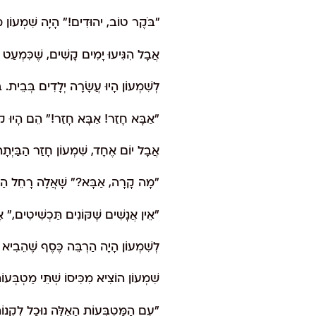
"בֹּקֶר טוֹב, יהוּדִים!" הָיָה שִׁמְעוֹן מְב
אֲבָל הִגִּיעוּ יָמִים קָשִׁים, שֶׁכִּמְעַט 
לְשִׁמְעוֹן הָיוּ עֲשָׂרָה יְלָדִים בְּבֵית. ב
"אַבָּא חָזַר! אַבָּא חָזַר!" הֵם הָיוּ קו
אֲבָל יוֹם אֶחָד, שִׁמְעוֹן חָזַר הַבַּיְתָ
"מָה קָרָה, אַבָּא?" שָׁאֲלָה רָחֵל הַקְּ
"אֵין אֲנָשִׁים שֶׁקּוֹנִים תַּכְשִׁיטִים," אָמ
לְשִׁמְעוֹן הָיָה הַרְבֵּה כֶּסֶף שֶׁהֵבִיא מִטּו
שִׁמְעוֹן הוֹצִיא מִכִּיסוֹ שְׁתֵּי מַטְבְּעו
"עִם הַמַּטְבְּעוֹת הָאֵלֶּה נוּכַל לִקְנוֹת